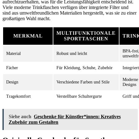
aufrechtzuerhalten, was für die Leistungsfähigkeit entscheidend ist.
Viele moderne Trinkflaschen verfügen über integrierte Filter und
sind aus umweltfreundlichen Materialien hergestellt, was sie zu einer
großartigen Wahl macht.
MULTIFUNKTIONALE
MERKMAL
TRIN
SPORTTASCHEN
BPA-frei
Material
Robust und leicht
umweltfr
Fächer
Für Kleidung, Schuhe, Zubehör
Integriert
Moderne 
Design
Verschiedene Farben und Stile
Designs
Tragekomfort
Verstellbare Schultergurte
Griff un
Siehe auch
Geschenke für Künstler*innen: Kreatives
Zubehör zum Gestalten