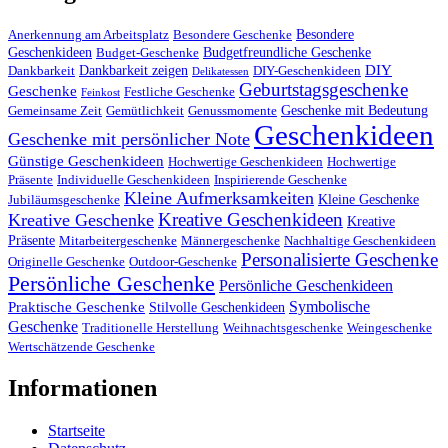
Besondere
Anerkennung am Arbeitsplatz
Besondere Geschenke
Geschenkideen
Budgetfreundliche Geschenke
Budget-Geschenke
DIY
Dankbarkeit zeigen
Dankbarkeit
DIY-Geschenkideen
Delikatessen
Geburtstagsgeschenke
Geschenke
Festliche Geschenke
Feinkost
Geschenke mit Bedeutung
Gemeinsame Zeit
Gemütlichkeit
Genussmomente
Geschenkideen
Geschenke mit persönlicher Note
Günstige Geschenkideen
Hochwertige Geschenkideen
Hochwertige
Präsente
Individuelle Geschenkideen
Inspirierende Geschenke
Kleine Aufmerksamkeiten
Kleine Geschenke
Jubiläumsgeschenke
Kreative Geschenkideen
Kreative Geschenke
Kreative
Präsente
Mitarbeitergeschenke
Männergeschenke
Nachhaltige Geschenkideen
Personalisierte Geschenke
Originelle Geschenke
Outdoor-Geschenke
Persönliche Geschenke
Persönliche Geschenkideen
Symbolische
Praktische Geschenke
Stilvolle Geschenkideen
Geschenke
Traditionelle Herstellung
Weihnachtsgeschenke
Weingeschenke
Wertschätzende Geschenke
Informationen
Startseite