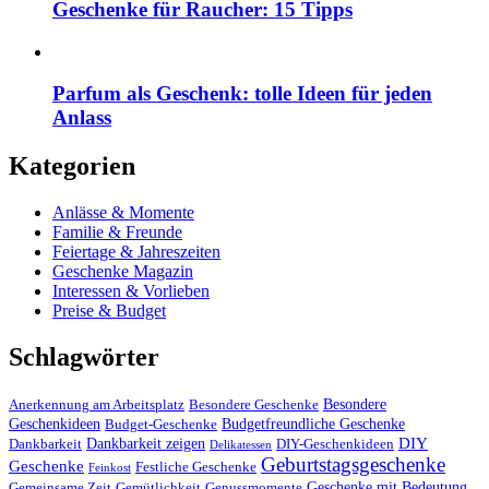
Geschenke für Raucher: 15 Tipps
Parfum als Geschenk: tolle Ideen für jeden
Anlass
Kategorien
Anlässe & Momente
Familie & Freunde
Feiertage & Jahreszeiten
Geschenke Magazin
Interessen & Vorlieben
Preise & Budget
Schlagwörter
Besondere
Anerkennung am Arbeitsplatz
Besondere Geschenke
Geschenkideen
Budgetfreundliche Geschenke
Budget-Geschenke
DIY
Dankbarkeit zeigen
Dankbarkeit
DIY-Geschenkideen
Delikatessen
Geburtstagsgeschenke
Geschenke
Festliche Geschenke
Feinkost
Geschenke mit Bedeutung
Gemeinsame Zeit
Gemütlichkeit
Genussmomente