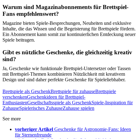
Warum sind Magazinabonnements für Brettspiel-
Fans empfehlenswert?
Magazine bieten Spiele-Besprechungen, Neuheiten und exklusive
Inhalte, die das Wissen und die Begeisterung für Brettspiele fördern.
Ein Abonnement kann somit zur kontinuierlichen Entdeckung neuer
Spiele beitragen.
Gibt es nützliche Geschenke, die gleichzeitig kreativ
sind?
Ja, Geschenke wie funktionale Brettspiel-Untersetzer oder Tassen
mit Brettspiel-Themen kombinieren Nützlichkeit mit kreativem
Design und sind daher perfekte Geschenke für Spieleliebhaber.
Brettspiele als Geschenk
Brettspiele für zuhause
Brettspiele
verschenken
Geschenkideen für Brettspiel-
Enthusiasten
Gesellschaftsspiele als Geschenk
Spiele-Inspiration für
Zuhause
Spielerisches Zuhause
Zuhause spielen
See more
vorheriger Artikel
Geschenke für Astronomie-Fans: Ideen
für Sternenfreunde