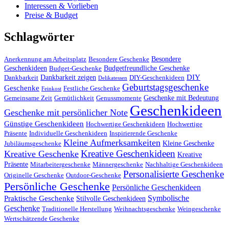
Interessen & Vorlieben
Preise & Budget
Schlagwörter
Besondere
Anerkennung am Arbeitsplatz
Besondere Geschenke
Geschenkideen
Budgetfreundliche Geschenke
Budget-Geschenke
DIY
Dankbarkeit zeigen
Dankbarkeit
DIY-Geschenkideen
Delikatessen
Geburtstagsgeschenke
Geschenke
Festliche Geschenke
Feinkost
Geschenke mit Bedeutung
Gemeinsame Zeit
Gemütlichkeit
Genussmomente
Geschenkideen
Geschenke mit persönlicher Note
Günstige Geschenkideen
Hochwertige Geschenkideen
Hochwertige
Präsente
Individuelle Geschenkideen
Inspirierende Geschenke
Kleine Aufmerksamkeiten
Kleine Geschenke
Jubiläumsgeschenke
Kreative Geschenkideen
Kreative Geschenke
Kreative
Präsente
Mitarbeitergeschenke
Männergeschenke
Nachhaltige Geschenkideen
Personalisierte Geschenke
Originelle Geschenke
Outdoor-Geschenke
Persönliche Geschenke
Persönliche Geschenkideen
Symbolische
Praktische Geschenke
Stilvolle Geschenkideen
Geschenke
Traditionelle Herstellung
Weihnachtsgeschenke
Weingeschenke
Wertschätzende Geschenke