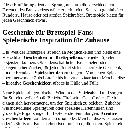
Diese Einführung dient als Sprungbrett, um die verschiedenen
Facetten des Brettspielens näher zu erkunden. Sei es in gemütlicher
Runde zu Hause oder bei großen Spieltreffen, Brettspiele bieten für
jeden Geschmack etwas.
Geschenke für Brettspiel-Fans:
Spielerische Inspiration für Zuhause
Die Welt der Brettspiele ist reich an Möglichkeiten und bietet eine
Vielzahl an
Geschenken für Brettspielfans
, die jeden Spieler
begeistern können. Ob leidenschaftlicher Brettspieler oder
gelegentlicher Zocker, für jeden findet sich das perfekte Geschenk,
um die Freude an
Spieleabenden
zu steigern. Von neuen Spielen
über unerwartete Zubehörteile bis hin zu einzigartigem Merchandise
–
kreative Geschenkideen
gibt es in Hülle und Fülle.
Neue Spiele bringen frischen Wind in den Spieleabend und sorgen
für Stunden voller Spaß. Beliebte Titel wie „Catan“ oder „Dixit“
eignen sich hervorragend, um den Spieltisch zu beleben. Zubehör
wie individuelle Spielfiguren oder spezielle Kartenhüllen sind
großartige Ergänzungen für bestehende Sammlungen.
Kreative
Geschenkideen
könnten auch originelles Merchandise wie Tassen
oder T-Shirts mit Brettspielmotiven umfassen, die jedem Spieler ein