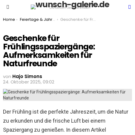
S
Die besten Geschenkideen
Menu
You are here:
Home
Feiertage & Jahreszeiten
Geschenke für Frühlingsspaziergänge: Aufmerksamkeiten für Naturfreunde
Geschenke für
Frühlingsspaziergänge:
Aufmerksamkeiten für
Naturfreunde
von
Hajo Simons
24. Oktober 2025, 09:02
Der Frühling ist die perfekte Jahreszeit, um die Natur
zu erkunden und die frische Luft bei einem
Spaziergang zu genießen. In diesem Artikel