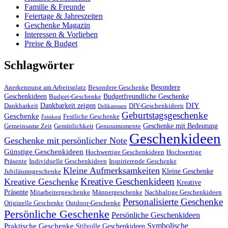
Familie & Freunde
Feiertage & Jahreszeiten
Geschenke Magazin
Interessen & Vorlieben
Preise & Budget
Schlagwörter
Besondere
Anerkennung am Arbeitsplatz
Besondere Geschenke
Geschenkideen
Budgetfreundliche Geschenke
Budget-Geschenke
DIY
Dankbarkeit zeigen
Dankbarkeit
DIY-Geschenkideen
Delikatessen
Geburtstagsgeschenke
Geschenke
Festliche Geschenke
Feinkost
Geschenke mit Bedeutung
Gemeinsame Zeit
Gemütlichkeit
Genussmomente
Geschenkideen
Geschenke mit persönlicher Note
Günstige Geschenkideen
Hochwertige Geschenkideen
Hochwertige
Präsente
Individuelle Geschenkideen
Inspirierende Geschenke
Kleine Aufmerksamkeiten
Kleine Geschenke
Jubiläumsgeschenke
Kreative Geschenkideen
Kreative Geschenke
Kreative
Präsente
Mitarbeitergeschenke
Männergeschenke
Nachhaltige Geschenkideen
Personalisierte Geschenke
Originelle Geschenke
Outdoor-Geschenke
Persönliche Geschenke
Persönliche Geschenkideen
Symbolische
Praktische Geschenke
Stilvolle Geschenkideen