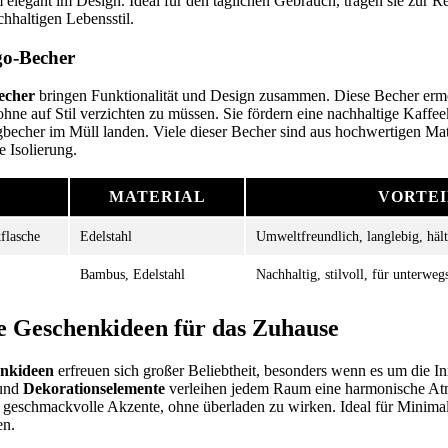
elegant im Design. Ideal für den täglichen Gebrauch, tragen sie zur R
chhaltigen Lebensstil.
-go-Becher
echer
bringen Funktionalität und Design zusammen. Diese Becher ermö
hne auf Stil verzichten zu müssen. Sie fördern eine nachhaltige Kaffee
gbecher im Müll landen. Viele dieser Becher sind aus hochwertigen Mate
e Isolierung.
T
MATERIAL
VORTEI
flasche
Edelstahl
Umweltfreundlich, langlebig, häl
Bambus, Edelstahl
Nachhaltig, stilvoll, für unterweg
e Geschenkideen für das Zuhause
enkideen
erfreuen sich großer Beliebtheit, besonders wenn es um die In
und
Dekorationselemente
verleihen jedem Raum eine harmonische Atm
n geschmackvolle Akzente, ohne überladen zu wirken. Ideal für Minimali
en.