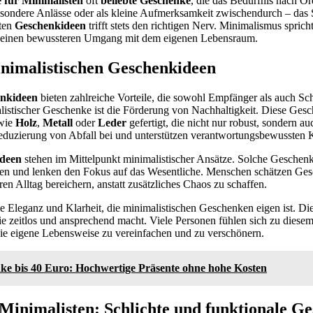
 für Minimalisten
oft
beliebte Geschenke
, die das Bedürfnis nach O
esondere Anlässe oder als kleine Aufmerksamkeit zwischendurch – das
hten
Geschenkideen
trifft stets den richtigen Nerv. Minimalismus spricht
ch einen bewussteren Umgang mit dem eigenen Lebensraum.
inimalistischen Geschenkideen
enkideen
bieten zahlreiche Vorteile, die sowohl Empfänger als auch S
alistischer Geschenke ist die Förderung von Nachhaltigkeit. Diese Gesc
 wie
Holz
,
Metall
oder
Leder
gefertigt, die nicht nur robust, sondern a
 Reduzierung von Abfall bei und unterstützen verantwortungsbewussten
ideen
stehen im Mittelpunkt minimalistischer Ansätze. Solche Geschenk
n und lenken den Fokus auf das Wesentliche. Menschen schätzen Ges
ren Alltag bereichern, anstatt zusätzliches Chaos zu schaffen.
die Eleganz und Klarheit, die minimalistischen Geschenken eigen ist. Di
ie zeitlos und ansprechend macht. Viele Personen fühlen sich zu diesem
 die eigene Lebensweise zu vereinfachen und zu verschönern.
ke bis 40 Euro: Hochwertige Präsente ohne hohe Kosten
Minimalisten: Schlichte und funktionale G