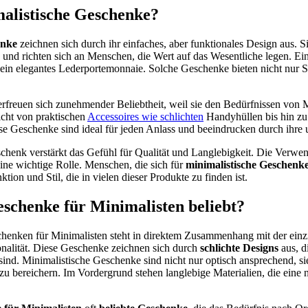
alistische Geschenke?
enke
zeichnen sich durch ihr einfaches, aber funktionales Design aus. 
n und richten sich an Menschen, die Wert auf das Wesentliche legen. Ein
 ein elegantes Lederportemonnaie. Solche Geschenke bieten nicht nur S
rfreuen sich zunehmender Beliebtheit, weil sie den Bedürfnissen von 
cht von praktischen
Accessoires wie schlichten
Handyhüllen bis hin zu
 Geschenke sind ideal für jeden Anlass und beeindrucken durch ihre 
schenk verstärkt das Gefühl für Qualität und Langlebigkeit. Die Verw
eine wichtige Rolle. Menschen, die sich für
minimalistische Geschenk
ion und Stil, die in vielen dieser Produkte zu finden ist.
chenke für Minimalisten beliebt?
chenken für Minimalisten steht in direktem Zusammenhang mit der ein
onalität. Diese Geschenke zeichnen sich durch
schlichte Designs
aus, d
nd. Minimalistische Geschenke sind nicht nur optisch ansprechend, sie
zu bereichern. Im Vordergrund stehen langlebige Materialien, die eine