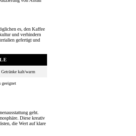
eduzierung von Abfall
glichen es, den Kaffee
kultur und verhindern
rialien gefertigt und
LE
t Getränke kalt/warm
s geeignet
nenausstattung geht.
osphäre. Diese kreativ
sten, die Wert auf klare