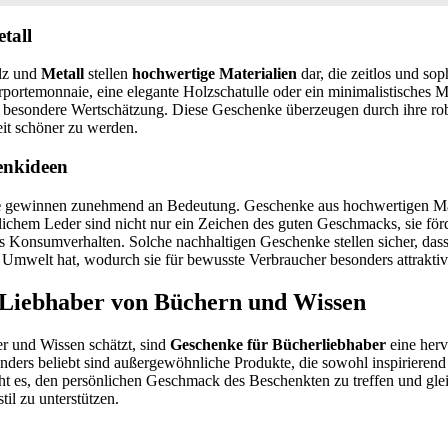
tall
lz und
Metall
stellen
hochwertige Materialien
dar, die zeitlos und sop
erportemonnaie, eine elegante Holzschatulle oder ein minimalistisches Me
e besondere Wertschätzung. Diese Geschenke überzeugen durch ihre ro
eit schöner zu werden.
enkideen
e
gewinnen zunehmend an Bedeutung. Geschenke aus hochwertigen Mat
ichem Leder sind nicht nur ein Zeichen des guten Geschmacks, sie för
 Konsumverhalten. Solche nachhaltigen Geschenke stellen sicher, das
 Umwelt hat, wodurch sie für bewusste Verbraucher besonders attraktiv
 Liebhaber von Büchern und Wissen
r und Wissen schätzt, sind
Geschenke für Bücherliebhaber
eine herv
nders beliebt sind außergewöhnliche Produkte, die sowohl inspirierend 
t es, den persönlichen Geschmack des Beschenkten zu treffen und glei
il zu unterstützen.