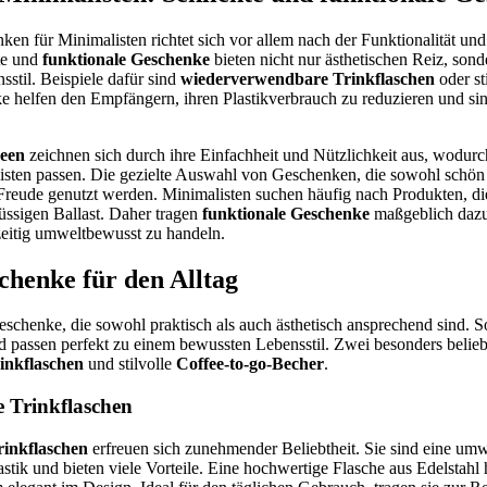
n für Minimalisten richtet sich vor allem nach der Funktionalität und
te und
funktionale Geschenke
bieten nicht nur ästhetischen Reiz, sond
sstil. Beispiele dafür sind
wiederverwendbare Trinkflaschen
oder st
e helfen den Empfängern, ihren Plastikverbrauch zu reduzieren und sin
deen
zeichnen sich durch ihre Einfachheit und Nützlichkeit aus, wodurch
isten passen. Die gezielte Auswahl von Geschenken, die sowohl schön a
mit Freude genutzt werden. Minimalisten suchen häufig nach Produkten, di
üssigen Ballast. Daher tragen
funktionale Geschenke
maßgeblich dazu
zeitig umweltbewusst zu handeln.
chenke für den Alltag
eschenke, die sowohl praktisch als auch ästhetisch ansprechend sind. 
nd passen perfekt zu einem bewussten Lebensstil. Zwei besonders belie
inkflaschen
und stilvolle
Coffee-to-go-Becher
.
 Trinkflaschen
inkflaschen
erfreuen sich zunehmender Beliebtheit. Sie sind eine umw
stik und bieten viele Vorteile. Eine hochwertige Flasche aus Edelstahl 