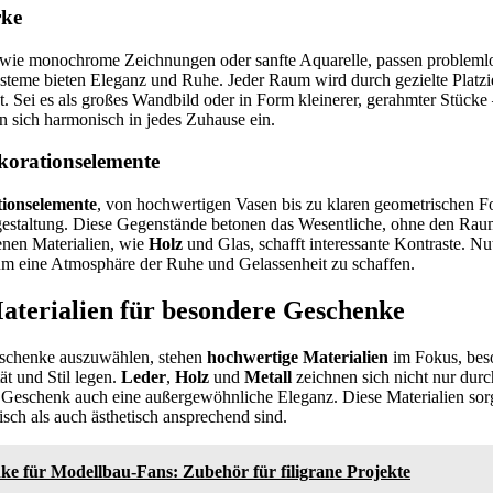
rke
 wie monochrome Zeichnungen oder sanfte Aquarelle, passen problemlo
steme bieten Eleganz und Ruhe. Jeder Raum wird durch gezielte Platzi
 Sei es als großes Wandbild oder in Form kleinerer, gerahmter Stücke 
n sich harmonisch in jedes Zuhause ein.
korationselemente
ionselemente
, von hochwertigen Vasen bis zu klaren geometrischen Fo
mgestaltung. Diese Gegenstände betonen das Wesentliche, ohne den Rau
nen Materialien, wie
Holz
und Glas, schafft interessante Kontraste. Nu
um eine Atmosphäre der Ruhe und Gelassenheit zu schaffen.
terialien für besondere Geschenke
schenke auszuwählen, stehen
hochwertige Materialien
im Fokus, beso
ät und Stil legen.
Leder
,
Holz
und
Metall
zeichnen sich nicht nur durc
 Geschenk auch eine außergewöhnliche Eleganz. Diese Materialien sorg
ch als auch ästhetisch ansprechend sind.
ke für Modellbau-Fans: Zubehör für filigrane Projekte