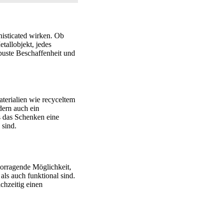
histicated wirken. Ob
tallobjekt, jedes
buste Beschaffenheit und
erialien wie recyceltem
dern auch ein
s das Schenken eine
 sind.
orragende Möglichkeit,
als auch funktional sind.
chzeitig einen