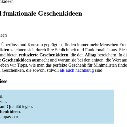
enkideen
d funktionale Geschenkideen
von Überfluss und Konsum geprägt ist, finden immer mehr Menschen Fr
isten
zeichnen sich durch ihre Schlichtheit und Funktionalität aus. Sie s
 und bieten
reduzierte Geschenkideen
, die den
Alltag
bereichern. In d
he Geschenkideen
ausmacht und warum sie bei denjenigen, die Wert auf 
eben wir Tipps, wie man das perfekte Geschenk für Minimalisten findet
 Geschenken, die sowohl stilvoll
als auch nachhaltig
sind.
sse
l.
sch.
auf Qualität legen.
henkideen
.
 anpassbar.