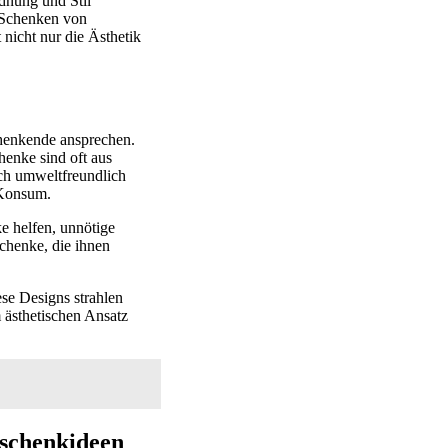
rdnung und Stil
 Schenken von
 nicht nur die Ästhetik
chenkende ansprechen.
henke sind oft aus
uch umweltfreundlich
 Konsum.
e helfen, unnötige
chenke, die ihnen
ese Designs strahlen
 ästhetischen Ansatz
eschenkideen