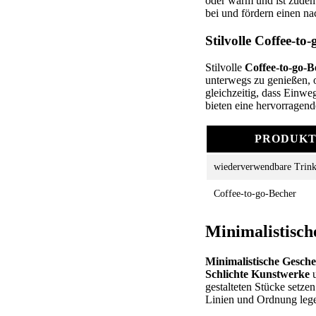
oder warm und ist zudem 
bei und fördern einen na
Stilvolle Coffee-to
Stilvolle
Coffee-to-go-B
unterwegs zu genießen, o
gleichzeitig, dass Einwe
bieten eine hervorragend
PRODUK
wiederverwendbare Trink
Coffee-to-go-Becher
Minimalistisch
Minimalistische Gesch
Schlichte Kunstwerke
gestalteten Stücke setze
Linien und Ordnung leg