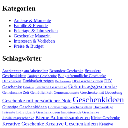
Kategorien
Anlässe & Momente
Familie & Freunde
Feiertage & Jahreszeiten
Geschenke Magazin
Interessen & Vorlieben
Preise & Budget
Schlagwörter
Besondere
Anerkennung am Arbeitsplatz
Besondere Geschenke
Geschenkideen
Budgetfreundliche Geschenke
Budget-Geschenke
DIY
Dankbarkeit zeigen
Dankbarkeit
DIY-Geschenkideen
Delikatessen
Geburtstagsgeschenke
Geschenke
Festliche Geschenke
Feinkost
Geschenke mit Bedeutung
Gemeinsame Zeit
Gemütlichkeit
Genussmomente
Geschenkideen
Geschenke mit persönlicher Note
Günstige Geschenkideen
Hochwertige Geschenkideen
Hochwertige
Präsente
Individuelle Geschenkideen
Inspirierende Geschenke
Kleine Aufmerksamkeiten
Kleine Geschenke
Jubiläumsgeschenke
Kreative Geschenkideen
Kreative Geschenke
Kreative