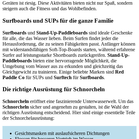
Geräten ist riesig. Diese Aktivitäten bieten nicht nur Spaß, sondern
steigern auch die Fitness und das Wohlbefinden.
Surfboards und SUPs für die ganze Familie
Surfboards
und
Stand-Up-Paddleboards
sind ideale Geschenke
für alle, die das Wasser lieben. Beim Surfen findet jeder die
Herausforderung, die zu seinen Fähigkeiten passt. Anfänger können
mit widerstandsfähigen Soft-Top-Boards starten, während erfahrene
Surfer auf leistungsstarke Shortboards zurückgreifen.
Stand-Up-
Paddleboards
bieten eine hervorragende Möglichkeit, die
Umgebung vom Wasser aus zu erkunden und gleichzeitig das
Gleichgewicht zu trainieren. Einige beliebte Marken sind
Red
Paddle Co
für SUPs und
Surftech
für
Surfboards
.
Die richtige Ausrüstung für Schnorcheln
Schnorcheln
eröffnet eine faszinierende Unterwasserwelt. Um das
Schnorcheln
sicher und angenehm zu gestalten, ist die Wahl der
richtigen Ausrüstung entscheidend. Hier sind einige essentielle Teile
der Schnorchelausrüstung:
Gesichtsmasken mit auslaufsicheren Dichtungen
Flossen für besseren Vortrieb im Wasser