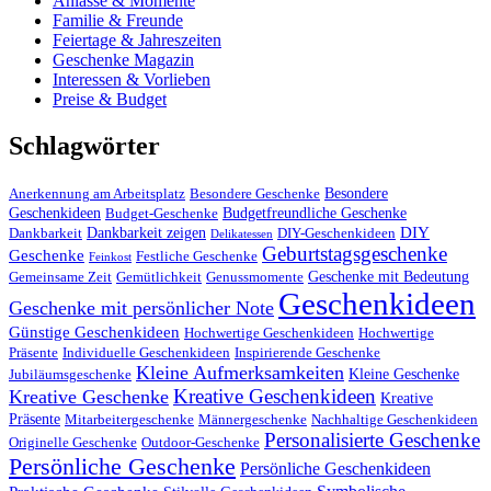
Anlässe & Momente
Familie & Freunde
Feiertage & Jahreszeiten
Geschenke Magazin
Interessen & Vorlieben
Preise & Budget
Schlagwörter
Besondere
Anerkennung am Arbeitsplatz
Besondere Geschenke
Geschenkideen
Budgetfreundliche Geschenke
Budget-Geschenke
DIY
Dankbarkeit zeigen
Dankbarkeit
DIY-Geschenkideen
Delikatessen
Geburtstagsgeschenke
Geschenke
Festliche Geschenke
Feinkost
Geschenke mit Bedeutung
Gemeinsame Zeit
Gemütlichkeit
Genussmomente
Geschenkideen
Geschenke mit persönlicher Note
Günstige Geschenkideen
Hochwertige Geschenkideen
Hochwertige
Präsente
Individuelle Geschenkideen
Inspirierende Geschenke
Kleine Aufmerksamkeiten
Kleine Geschenke
Jubiläumsgeschenke
Kreative Geschenkideen
Kreative Geschenke
Kreative
Präsente
Mitarbeitergeschenke
Männergeschenke
Nachhaltige Geschenkideen
Personalisierte Geschenke
Originelle Geschenke
Outdoor-Geschenke
Persönliche Geschenke
Persönliche Geschenkideen