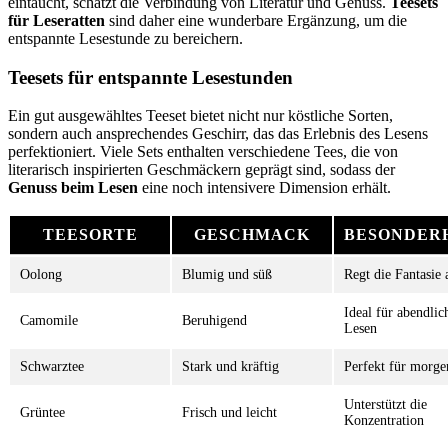
eintaucht, schätzt die Verbindung von Literatur und Genuss.
Teesets
für Leseratten
sind daher eine wunderbare Ergänzung, um die
entspannte Lesestunde zu bereichern.
Teesets für entspannte Lesestunden
Ein gut ausgewähltes Teeset bietet nicht nur köstliche Sorten,
sondern auch ansprechendes Geschirr, das das Erlebnis des Lesens
perfektioniert. Viele Sets enthalten verschiedene Tees, die von
literarisch inspirierten Geschmäckern geprägt sind, sodass der
Genuss beim Lesen
eine noch intensivere Dimension erhält.
TEESORTE
GESCHMACK
BESONDER
Oolong
Blumig und süß
Regt die Fantasie 
Ideal für abendlic
Camomile
Beruhigend
Lesen
Schwarztee
Stark und kräftig
Perfekt für morge
Unterstützt die
Grüntee
Frisch und leicht
Konzentration