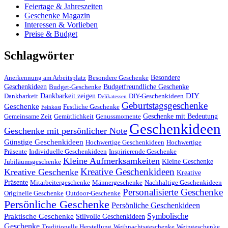
Feiertage & Jahreszeiten
Geschenke Magazin
Interessen & Vorlieben
Preise & Budget
Schlagwörter
Besondere
Anerkennung am Arbeitsplatz
Besondere Geschenke
Geschenkideen
Budgetfreundliche Geschenke
Budget-Geschenke
DIY
Dankbarkeit zeigen
Dankbarkeit
DIY-Geschenkideen
Delikatessen
Geburtstagsgeschenke
Geschenke
Festliche Geschenke
Feinkost
Geschenke mit Bedeutung
Gemeinsame Zeit
Gemütlichkeit
Genussmomente
Geschenkideen
Geschenke mit persönlicher Note
Günstige Geschenkideen
Hochwertige Geschenkideen
Hochwertige
Präsente
Individuelle Geschenkideen
Inspirierende Geschenke
Kleine Aufmerksamkeiten
Kleine Geschenke
Jubiläumsgeschenke
Kreative Geschenkideen
Kreative Geschenke
Kreative
Präsente
Mitarbeitergeschenke
Männergeschenke
Nachhaltige Geschenkideen
Personalisierte Geschenke
Originelle Geschenke
Outdoor-Geschenke
Persönliche Geschenke
Persönliche Geschenkideen
Symbolische
Praktische Geschenke
Stilvolle Geschenkideen
Geschenke
Traditionelle Herstellung
Weihnachtsgeschenke
Weingeschenke