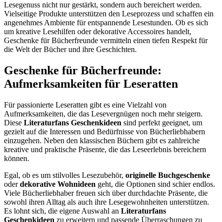
Lesegenuss nicht nur gestärkt, sondern auch bereichert werden.
Vielseitige Produkte unterstützen den Leseprozess und schaffen ein
angenehmes Ambiente für entspannende Lesestunden. Ob es sich
um kreative Lesehilfen oder dekorative Accessoires handelt,
Geschenke für Bücherfreunde vermitteln einen tiefen Respekt für
die Welt der Bücher und ihre Geschichten.
Geschenke für Bücherfreunde:
Aufmerksamkeiten für Leseratten
Für passionierte Leseratten gibt es eine Vielzahl von
Aufmerksamkeiten, die das Lesevergnügen noch mehr steigern.
Diese
Literaturfans Geschenkideen
sind perfekt geeignet, um
gezielt auf die Interessen und Bedürfnisse von Bücherliebhabern
einzugehen. Neben den klassischen Büchern gibt es zahlreiche
kreative und praktische Präsente, die das Leseerlebnis bereichern
können.
Egal, ob es um stilvolles Lesezubehör,
originelle Buchgeschenke
oder
dekorative Wohnideen
geht, die Optionen sind schier endlos.
Viele Bücherliebhaber freuen sich über durchdachte Präsente, die
sowohl ihren Alltag als auch ihre Lesegewohnheiten unterstützen.
Es lohnt sich, die eigene Auswahl an
Literaturfans
Geschenkideen
zu erweitern und passende Überraschungen zu