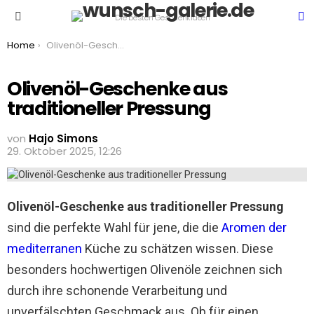
S
Die besten Geschenkideen
Menu
You are here:
Home
Olivenöl-Geschenke aus traditioneller Pressung
Olivenöl-Geschenke aus
traditioneller Pressung
von
Hajo Simons
29. Oktober 2025, 12:26
Olivenöl-Geschenke aus traditioneller Pressung
sind die perfekte Wahl für jene, die die
Aromen der
mediterranen
Küche zu schätzen wissen. Diese
besonders hochwertigen Olivenöle zeichnen sich
durch ihre schonende Verarbeitung und
unverfälschten Geschmack aus. Ob für einen