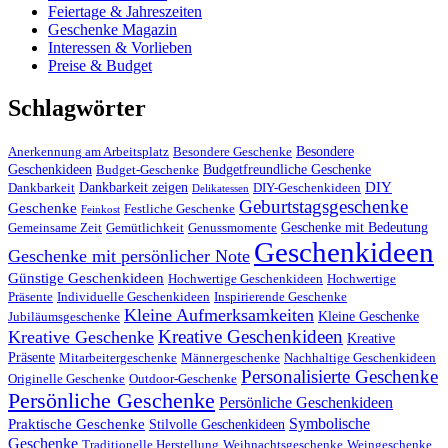
Feiertage & Jahreszeiten
Geschenke Magazin
Interessen & Vorlieben
Preise & Budget
Schlagwörter
Besondere
Anerkennung am Arbeitsplatz
Besondere Geschenke
Geschenkideen
Budgetfreundliche Geschenke
Budget-Geschenke
DIY
Dankbarkeit zeigen
Dankbarkeit
DIY-Geschenkideen
Delikatessen
Geburtstagsgeschenke
Geschenke
Festliche Geschenke
Feinkost
Geschenke mit Bedeutung
Gemeinsame Zeit
Gemütlichkeit
Genussmomente
Geschenkideen
Geschenke mit persönlicher Note
Günstige Geschenkideen
Hochwertige Geschenkideen
Hochwertige
Präsente
Individuelle Geschenkideen
Inspirierende Geschenke
Kleine Aufmerksamkeiten
Kleine Geschenke
Jubiläumsgeschenke
Kreative Geschenkideen
Kreative Geschenke
Kreative
Präsente
Mitarbeitergeschenke
Männergeschenke
Nachhaltige Geschenkideen
Personalisierte Geschenke
Originelle Geschenke
Outdoor-Geschenke
Persönliche Geschenke
Persönliche Geschenkideen
Symbolische
Praktische Geschenke
Stilvolle Geschenkideen
Geschenke
Traditionelle Herstellung
Weihnachtsgeschenke
Weingeschenke