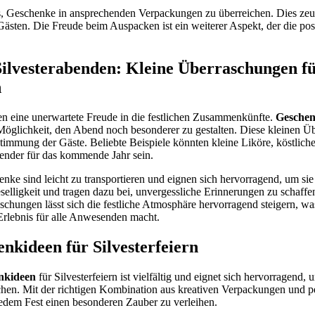
t es, Geschenke in ansprechenden Verpackungen zu überreichen. Dies z
ästen. Die Freude beim Auspacken ist ein weiterer Aspekt, der die pos
ilvesterabenden: Kleine Überraschungen fü
n
n eine unerwartete Freude in die festlichen Zusammenkünfte.
Geschen
Möglichkeit, den Abend noch besonderer zu gestalten. Diese kleinen Ü
timmung der Gäste. Beliebte Beispiele könnten kleine Liköre, köstlich
alender für das kommende Jahr sein.
ke sind leicht zu transportieren und eignen sich hervorragend, um sie
Geselligkeit und tragen dazu bei, unvergessliche Erinnerungen zu schaf
schungen lässt sich die festliche Atmosphäre hervorragend steigern, w
rlebnis für alle Anwesenden macht.
nkideen für Silvesterfeiern
nkideen
für Silvesterfeiern ist vielfältig und eignet sich hervorragend,
chen. Mit der richtigen Kombination aus kreativen Verpackungen und pe
jedem Fest einen besonderen Zauber zu verleihen.