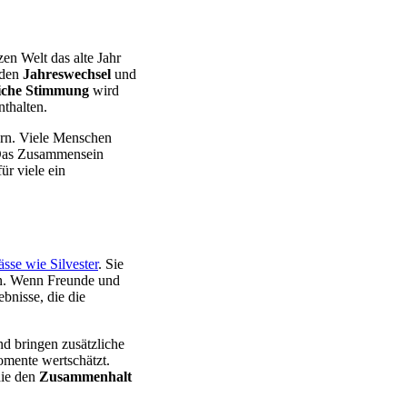
en Welt das alte Jahr
 den
Jahreswechsel
und
liche Stimmung
wird
nthalten.
rn. Viele Menschen
. Das Zusammensein
ür viele ein
sse wie Silvester
. Sie
n. Wenn Freunde und
nisse, die die
nd bringen zusätzliche
mente wertschätzt.
die den
Zusammenhalt