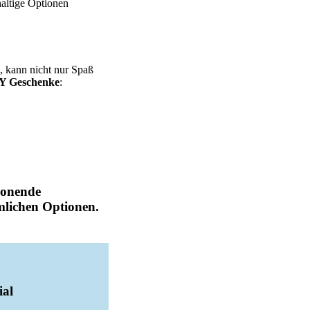
altige Optionen
n, kann nicht nur Spaß
Y Geschenke
:
honende
mlichen Optionen.
ial