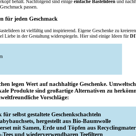
erkopf behält. Nachfolgend sind einige
einfache Bastelideen
und nachh
m Geschmack passen.
en für jeden Geschmack
astelideen ist vielfältig und inspirierend. Eigene Geschenke zu kreiere
l Liebe in der Gestaltung widerspiegeln. Hier sind einige Ideen für
DI
rn
hen legen Wert auf
nachhaltige Geschenke
. Umweltsc
kale Produkte sind großartige Alternativen zu herköm
mweltfreundliche Vorschläge:
 für selbst gestaltete Geschenkschachteln
abybauchsets, hergestellt aus Bio-Baumwolle
erset mit Samen, Erde und Töpfen aus Recyclingmater
io-Tees und wiederverwendbaren Teefiltern