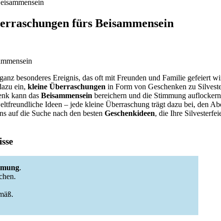
Beisammensein
berraschungen fürs Beisammensein
 ganz besonderes Ereignis, das oft mit Freunden und Familie gefeiert wi
azu ein,
kleine Überraschungen
in Form von Geschenken zu Silveste
enk kann das
Beisammensein
bereichern und die Stimmung auflockern.
eltfreundliche Ideen – jede kleine Überraschung trägt dazu bei, den A
uns auf die Suche nach den besten
Geschenkideen
, die Ihre Silvesterfe
sse
immung
.
chen.
mäß.