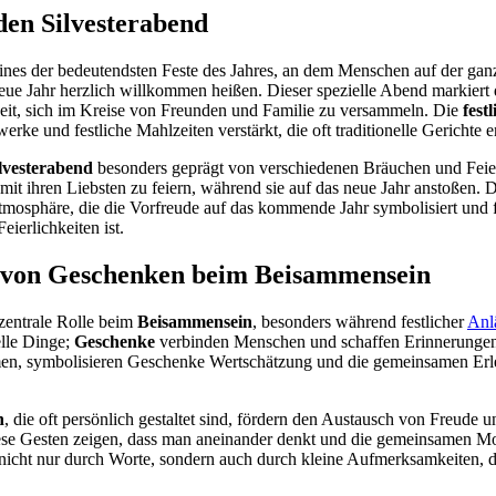
den Silvesterabend
eines der bedeutendsten Feste des Jahres, an dem Menschen auf der ganz
eue Jahr herzlich willkommen heißen. Dieser spezielle Abend markiert
heit, sich im Kreise von Freunden und Familie zu versammeln. Die
fest
rke und festliche Mahlzeiten verstärkt, die oft traditionelle Gerichte e
lvesterabend
besonders geprägt von verschiedenen Bräuchen und Feie
mit ihren Liebsten zu feiern, während sie auf das neue Jahr anstoßen
tmosphäre, die die Vorfreude auf das kommende Jahr symbolisiert und f
eierlichkeiten ist.
 von Geschenken beim Beisammensein
 zentrale Rolle beim
Beisammensein
, besonders während festlicher
Anlä
elle Dinge;
Geschenke
verbinden Menschen und schaffen Erinnerunge
, symbolisieren Geschenke Wertschätzung und die gemeinsamen Erleb
n
, die oft persönlich gestaltet sind, fördern den Austausch von Freude u
ese Gesten zeigen, dass man aneinander denkt und die gemeinsamen Mo
nicht nur durch Worte, sondern auch durch kleine Aufmerksamkeiten, 