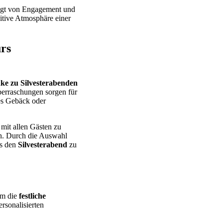
eugt von Engagement und
itive Atmosphäre einer
rs
ke zu Silvesterabenden
berraschungen sorgen für
es Gebäck oder
 mit allen Gästen zu
fen. Durch die Auswahl
as den
Silvesterabend
zu
 um die
festliche
rsonalisierten