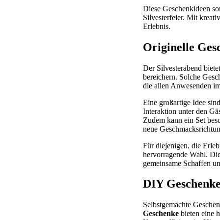
Diese Geschenkideen sor
Silvesterfeier. Mit kre
Erlebnis.
Originelle Ges
Der Silvesterabend biete
bereichern. Solche Gesc
die allen Anwesenden im
Eine großartige Idee sin
Interaktion unter den Gä
Zudem kann ein Set beso
neue Geschmacksrichtung
Für diejenigen, die Erl
hervorragende Wahl. Die
gemeinsame Schaffen un
DIY Geschenke 
Selbstgemachte Geschenk
Geschenke
bieten eine h