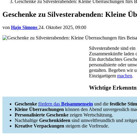
Geschenke zu Silvesterabenden: Kleine Überraschungen fürs 
Geschenke zu Silvesterabenden: Kleine Ü
von
Hajo Simons
24. Oktober 2025, 09:00
Silvesterabende sind ein
Zusammenkünfte laden d
Ein durchdachtes Gesch
personalisierte oder umw
gestalten. Begeben wir 
Einzigartigem
machen
.
Wichtige Erkenntni
Geschenke
fördern das
Beisammensein
und die
festliche St
Kleine Überraschungen
können den Abend unvergesslich ma
Personalisierte Geschenke
zeigen Wertschätzung.
Nachhaltige
Geschenkideen
sind umweltfreundlich und zeitge
Kreative Verpackungen
steigern die Vorfreude.