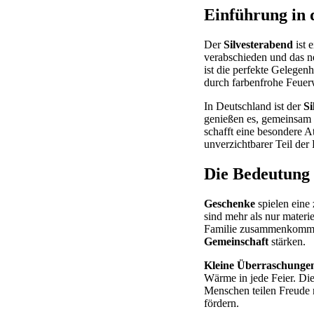
Einführung in 
Der
Silvesterabend
ist 
verabschieden und das n
ist die perfekte Gelegen
durch farbenfrohe Feuerwe
In Deutschland ist der
Si
genießen es, gemeinsam 
schafft eine besondere A
unverzichtbarer Teil der F
Die Bedeutung
Geschenke
spielen eine
sind mehr als nur materi
Familie zusammenkommen
Gemeinschaft
stärken.
Kleine Überraschunge
Wärme in jede Feier. Di
Menschen teilen Freude 
fördern.