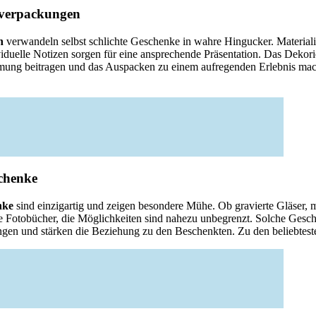
kverpackungen
n
verwandeln selbst schlichte Geschenke in wahre Hingucker. Materialie
viduelle Notizen sorgen für eine ansprechende Präsentation. Das Dekor
mmung beitragen und das Auspacken zu einem aufregenden Erlebnis ma
schenke
nke
sind einzigartig und zeigen besondere Mühe. Ob gravierte Gläser,
ete Fotobücher, die Möglichkeiten sind nahezu unbegrenzt. Solche Gesc
ngen und stärken die Beziehung zu den Beschenkten. Zu den beliebtest