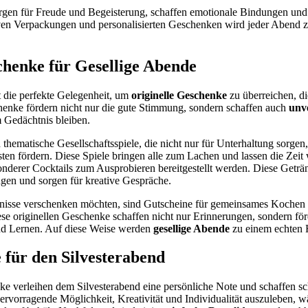
gen für Freude und Begeisterung, schaffen emotionale Bindungen und 
ativen Verpackungen und personalisierten Geschenken wird jeder Abend
chenke für Gesellige Abende
t die perfekte Gelegenheit, um
originelle Geschenke
zu überreichen, d
henke fördern nicht nur die gute Stimmung, sondern schaffen auch
unve
 Gedächtnis bleiben.
d thematische Gesellschaftsspiele, die nicht nur für Unterhaltung sorgen
sten fördern. Diese Spiele bringen alle zum Lachen und lassen die Zeit
nderer Cocktails zum Ausprobieren bereitgestellt werden. Diese Geträ
en und sorgen für kreative Gespräche.
ebnisse verschenken möchten, sind Gutscheine für gemeinsames Kochen
se originellen Geschenke schaffen nicht nur Erinnerungen, sondern fö
d Lernen. Auf diese Weise werden
gesellige Abende
zu einem echten H
für den Silvesterabend
e verleihen dem Silvesterabend eine persönliche Note und schaffen 
ervorragende Möglichkeit, Kreativität und Individualität auszuleben, 