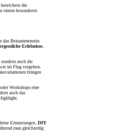
bereichern die
 zu einem besonderen
ie das Beisammensein
rgessliche Erlebnisse
,
, sondern auch die
 wie im Flug vergehen.
nkevariationen bringen
 oder Workshops eine
rdern auch das
ighlight.
schöne Erinnerungen.
DIY
während man gleichzeitig