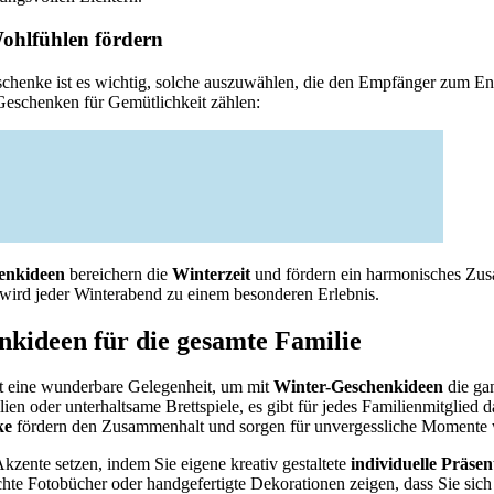
Wohlfühlen fördern
chenke ist es wichtig, solche auszuwählen, die den Empfänger zum E
Geschenken für Gemütlichkeit zählen:
henkideen
bereichern die
Winterzeit
und fördern ein harmonisches Zu
ird jeder Winterabend zu einem besonderen Erlebnis.
kideen für die gesamte Familie
tet eine wunderbare Gelegenheit, um mit
Winter-Geschenkideen
die gan
ien oder unterhaltsame Brettspiele, es gibt für jedes Familienmitglied
ke
fördern den Zusammenhalt und sorgen für unvergessliche Momente w
kzente setzen, indem Sie eigene kreativ gestaltete
individuelle Präsen
chte Fotobücher oder handgefertigte Dekorationen zeigen, dass Sie sic