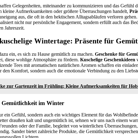
haffen Gelegenheiten, miteinander zu kommunizieren und das Gefühl 
um kleine Aufmerksamkeiten oder größere Überraschungen handelt,
Prä
neigung aus, die oft in den hektischen Alltagsabläufen verloren gehen
alisiert nicht nur persönliche Engagement, sondern erfüllt auch das Be
n Jahreszeit.
kuschelige Wintertage: Präsente für Gemüt
t dazu ein, es sich zu Hause gemütlich zu machen.
Geschenke für Gemüt
ei, diese wohlige Atmosphäre zu fördern.
Kuschelige Geschenkideen
w
izende Tees mit aromatischen natürlichen Aromen schaffen ein einlade
ur den Komfort, sondern auch die emotionale Verbindung zu den Liebst
ke zur Gartenzeit im Frühling: Kleine Aufmerksamkeiten für Ho
 Gemütlichkeit im Winter
nur ein Gefühl, sondern auch ein wichtiges Element für das Wohlbefind
tter draußen kalt und ungemütlich ist, sehnen wir uns nach einem wa
reunden oder der Familie, begleitet von winterlichen Überraschungen,
endig. Sander bietet zahlreiche Produkte, die Gemütlichkeit verspreche
ungsvollen Lichtern.