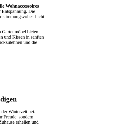
olle Wohnaccessoires
er Entspannung. Die
r stimmungsvolles Licht
n Gartenmöbel bieten
en und Kissen in sanften
rückzulehnen und die
ndigen
 der Winterzeit bei.
ur Freude, sondern
Zuhause erhellen und