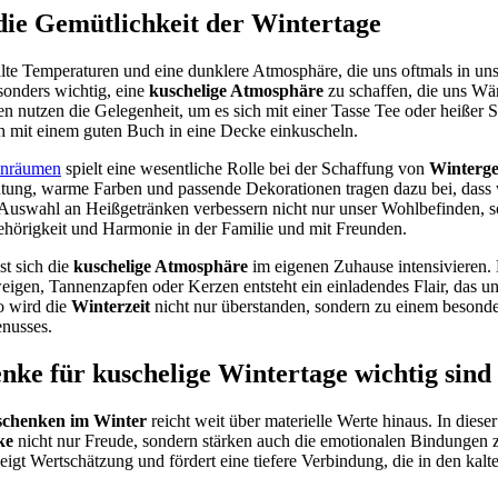
die Gemütlichkeit der Wintertage
lte Temperaturen und eine dunklere Atmosphäre, die uns oftmals in uns
sonders wichtig, eine
kuschelige Atmosphäre
zu schaffen, die uns W
en nutzen die Gelegenheit, um es sich mit einer Tasse Tee oder heißer
h mit einem guten Buch in eine Decke einkuscheln.
hnräumen
spielt eine wesentliche Rolle bei der Schaffung von
Winterge
ung, warme Farben und passende Dekorationen tragen dazu bei, dass 
Auswahl an Heißgetränken verbessern nicht nur unser Wohlbefinden, s
örigkeit und Harmonie in der Familie und mit Freunden.
st sich die
kuschelige Atmosphäre
im eigenen Zuhause intensivieren.
gen, Tannenzapfen oder Kerzen entsteht ein einladendes Flair, das uns
o wird die
Winterzeit
nicht nur überstanden, sondern zu einem besonde
nusses.
e für kuschelige Wintertage wichtig sind
schenken im Winter
reicht weit über materielle Werte hinaus. In dieser
ke
nicht nur Freude, sondern stärken auch die emotionalen Bindungen
eigt Wertschätzung und fördert eine tiefere Verbindung, die in den ka