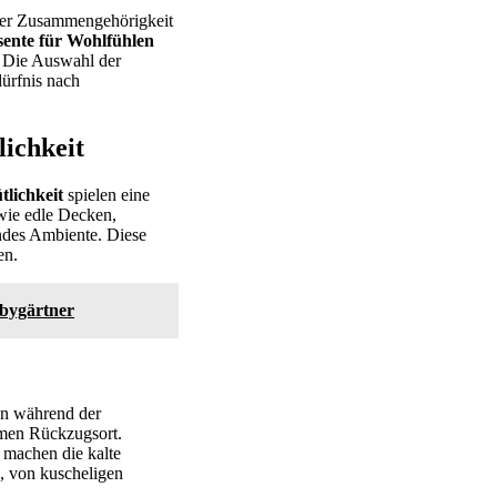
der Zusammengehörigkeit
sente für Wohlfühlen
. Die Auswahl der
dürfnis nach
lichkeit
lichkeit
spielen eine
ie edle Decken,
ndes Ambiente. Diese
en.
bbygärtner
en während der
rmen Rückzugsort.
 machen die kalte
n, von kuscheligen