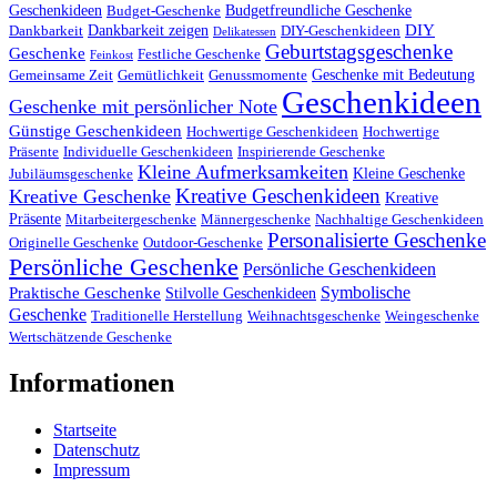
Geschenkideen
Budgetfreundliche Geschenke
Budget-Geschenke
DIY
Dankbarkeit zeigen
Dankbarkeit
DIY-Geschenkideen
Delikatessen
Geburtstagsgeschenke
Geschenke
Festliche Geschenke
Feinkost
Geschenke mit Bedeutung
Gemeinsame Zeit
Gemütlichkeit
Genussmomente
Geschenkideen
Geschenke mit persönlicher Note
Günstige Geschenkideen
Hochwertige Geschenkideen
Hochwertige
Präsente
Individuelle Geschenkideen
Inspirierende Geschenke
Kleine Aufmerksamkeiten
Kleine Geschenke
Jubiläumsgeschenke
Kreative Geschenkideen
Kreative Geschenke
Kreative
Präsente
Mitarbeitergeschenke
Männergeschenke
Nachhaltige Geschenkideen
Personalisierte Geschenke
Originelle Geschenke
Outdoor-Geschenke
Persönliche Geschenke
Persönliche Geschenkideen
Symbolische
Praktische Geschenke
Stilvolle Geschenkideen
Geschenke
Traditionelle Herstellung
Weihnachtsgeschenke
Weingeschenke
Wertschätzende Geschenke
Informationen
Startseite
Datenschutz
Impressum