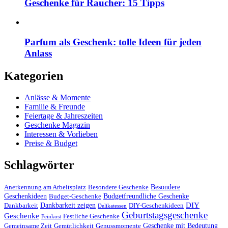
Geschenke für Raucher: 15 Tipps
Parfum als Geschenk: tolle Ideen für jeden
Anlass
Kategorien
Anlässe & Momente
Familie & Freunde
Feiertage & Jahreszeiten
Geschenke Magazin
Interessen & Vorlieben
Preise & Budget
Schlagwörter
Besondere
Anerkennung am Arbeitsplatz
Besondere Geschenke
Geschenkideen
Budgetfreundliche Geschenke
Budget-Geschenke
DIY
Dankbarkeit zeigen
Dankbarkeit
DIY-Geschenkideen
Delikatessen
Geburtstagsgeschenke
Geschenke
Festliche Geschenke
Feinkost
Geschenke mit Bedeutung
Gemeinsame Zeit
Gemütlichkeit
Genussmomente