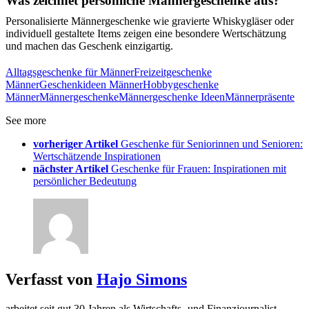
Was zeichnet persönliche Männergeschenke aus?
Personalisierte Männergeschenke wie gravierte Whiskygläser oder
individuell gestaltete Items zeigen eine besondere Wertschätzung
und machen das Geschenk einzigartig.
Alltagsgeschenke für Männer
Freizeitgeschenke
Männer
Geschenkideen Männer
Hobbygeschenke
Männer
Männergeschenke
Männergeschenke Ideen
Männerpräsente
See more
vorheriger Artikel
Geschenke für Seniorinnen und Senioren:
Wertschätzende Inspirationen
nächster Artikel
Geschenke für Frauen: Inspirationen mit
persönlicher Bedeutung
Verfasst von
Hajo Simons
arbeitet seit gut 30 Jahren als Wirtschafts- und Finanzjournalist,