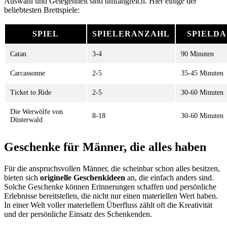
Auswahl und Gelegenheit sind umfangreich. Hier einige der
beliebtesten Brettspiele:
SPIEL
SPIELERANZAHL
SPIELD
Catan
3-4
90 Minuten
Carcassonne
2-5
35-45 Minuten
Ticket to Ride
2-5
30-60 Minuten
Die Werwölfe von
8-18
30-60 Minuten
Düsterwald
Geschenke für Männer, die alles haben
Für die anspruchsvollen Männer, die scheinbar schon alles besitzen,
bieten sich
originelle Geschenkideen
an, die einfach anders sind.
Solche Geschenke können Erinnerungen schaffen und persönliche
Erlebnisse bereitstellen, die nicht nur einen materiellen Wert haben.
In einer Welt voller materiellem Überfluss zählt oft die Kreativität
und der persönliche Einsatz des Schenkenden.