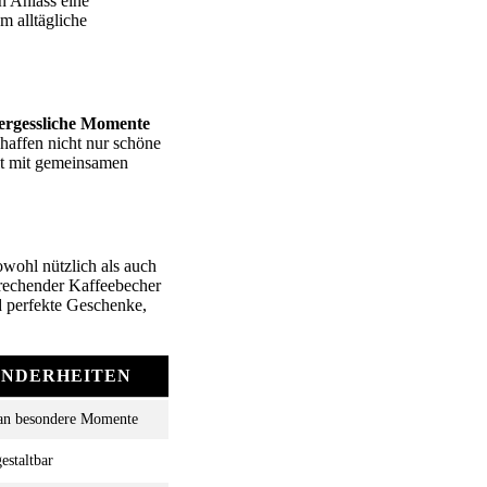
n Anlass eine
m alltägliche
ergessliche Momente
haffen nicht nur schöne
lt mit gemeinsamen
owohl nützlich als auch
sprechender Kaffeebecher
d perfekte Geschenke,
ONDERHEITEN
an besondere Momente
estaltbar