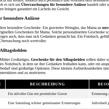
icht nur kreativ, sondern auch persönlich und verleihen dem besondere
 ob es sich um
Überraschungen für besondere Anlässe
handelt oder u
en bringen garantiert ein Lächeln ins Gesicht.
r besondere Anlässe
dern besondere Geschenke. Ein graviertes Weinglas, das Mama an
unv
originellen Geschenken für Mama. Solche personalisierten Geschenke sc
eigen auch, dass man sich Gedanken gemacht hat. Ein Fotobuch, gefül
 Überraschung noch wertvoller.
Alltagshelden
 Mütter Großartiges.
Geschenke für den Alltagshelden
sollten daher s
volles Notizbuch, in dem sie ihre Gedanken festhalten kann, oder ein an
iebedarf sind großartige Optionen. Diese kleinen Aufmerksamkeiten sin
terstützen und zu motivieren.
E
BESCHREIBUNG
BES
Ein stilvolles Glas mit persönlicher Gravur
Erinnerung 
Eine Sammlung schöner gemeinsamer Erinnerungen
Individuell g