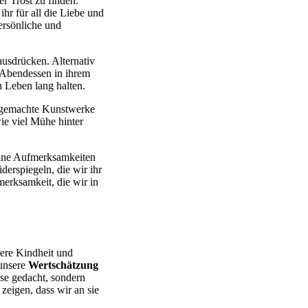
r Trost zu finden.
hr für all die Liebe und
ersönliche und
usdrücken. Alternativ
 Abendessen in ihrem
n Leben lang halten.
stgemachte Kunstwerke
ie viel Mühe hinter
ine Aufmerksamkeiten
erspiegeln, die wir ihr
erksamkeit, die wir in
sere Kindheit und
 unsere
Wertschätzung
sse gedacht, sondern
eigen, dass wir an sie