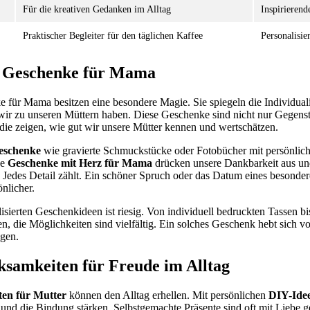
Für die kreativen Gedanken im Alltag
Inspirierend
Praktischer Begleiter für den täglichen Kaffee
Personalisi
te Geschenke für Mama
e für Mama besitzen eine besondere Magie. Sie spiegeln die Individuali
wir zu unseren Müttern haben. Diese Geschenke sind nicht nur Gegens
die zeigen, wie gut wir unsere Mütter kennen und wertschätzen.
Geschenke
wie gravierte Schmuckstücke oder Fotobücher mit persönlic
he
Geschenke mit Herz für Mama
drücken unsere Dankbarkeit aus und
ist. Jedes Detail zählt. Ein schöner Spruch oder das Datum eines besond
nlicher.
sierten Geschenkideen ist riesig. Von individuell bedruckten Tassen bi
, die Möglichkeiten sind vielfältig. Ein solches Geschenk hebt sich vo
gen.
samkeiten für Freude im Alltag
en für Mutter
können den Alltag erhellen. Mit persönlichen
DIY-Ide
n und die Bindung stärken. Selbstgemachte Präsente sind oft mit Liebe