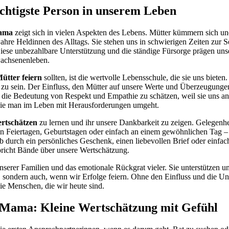
htigste Person in unserem Leben
Mama
zeigt sich in vielen Aspekten des Lebens. Mütter kümmern sich u
hre Heldinnen des Alltags. Sie stehen uns in schwierigen Zeiten zur S
iese unbezahlbare Unterstützung und die ständige Fürsorge prägen uns
wachsenenleben.
ütter feiern
sollten, ist die wertvolle Lebensschule, die sie uns bieten.
ll zu sein. Der Einfluss, den Mütter auf unsere Werte und Überzeugungen
n die Bedeutung von Respekt und Empathie zu schätzen, weil sie uns
wie man im Leben mit Herausforderungen umgeht.
rtschätzen
zu lernen und ihr unsere Dankbarkeit zu zeigen. Gelegenh
. An Feiertagen, Geburtstagen oder einfach an einem gewöhnlichen Tag –
b durch ein persönliches Geschenk, einen liebevollen Brief oder einfach
pricht Bände über unsere Wertschätzung.
nserer Familien und das emotionale Rückgrat vieler. Sie unterstützen un
 sondern auch, wenn wir Erfolge feiern. Ohne den Einfluss und die Un
ie Menschen, die wir heute sind.
 Mama: Kleine Wertschätzung mit Gefühl