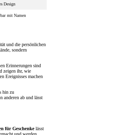
es Design
erbar mit Namen
tät und die persönlichen
tände, sondern
hen Erinnerungen sind
 zeigen ihr, wie
eren Ereignisses machen
s hin zu
n anderen ab und lässt
en für Geschenke
lässt
 gemacht und werden