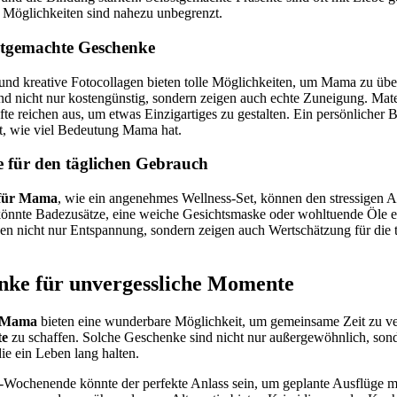
e Möglichkeiten sind nahezu unbegrenzt.
bstgemachte Geschenke
 und kreative Fotocollagen bieten tolle Möglichkeiten, um Mama zu üb
nd nicht nur kostengünstig, sondern zeigen auch echte Zuneigung. Mate
tifte reichen aus, um etwas Einzigartiges zu gestalten. Ein persönlicher
t, wie viel Bedeutung Mama hat.
e für den täglichen Gebrauch
 für Mama
, wie ein angenehmes Wellness-Set, können den stressigen 
 könnte Badezusätze, eine weiche Gesichtsmaske oder wohltuende Öle e
n nicht nur Entspannung, sondern zeigen auch Wertschätzung für die tä
nke für unvergessliche Momente
r Mama
bieten eine wunderbare Möglichkeit, um gemeinsame Zeit zu v
te
zu schaffen. Solche Geschenke sind nicht nur außergewöhnlich, son
ie ein Leben lang halten.
-Wochenende könnte der perfekte Anlass sein, um geplante Ausflüge 