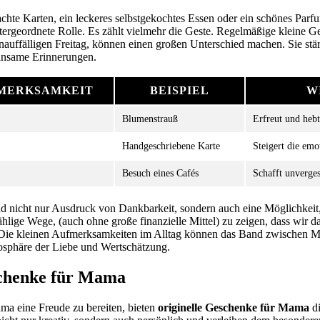
te Karten, ein leckeres selbstgekochtes Essen oder ein schönes Parfu
tergeordnete Rolle. Es zählt vielmehr die Geste. Regelmäßige kleine G
nauffälligen Freitag, können einen großen Unterschied machen. Sie st
insame Erinnerungen.
FMERKSAMKEIT
BEISPIEL
W
Blumenstrauß
Erfreut und heb
Handgeschriebene Karte
Steigert die em
Besuch eines Cafés
Schafft unverge
 nicht nur Ausdruck von Dankbarkeit, sondern auch eine Möglichkeit, 
ählige Wege, (auch ohne große finanzielle Mittel) zu zeigen, dass wir da
. Die kleinen Aufmerksamkeiten im Alltag können das Band zwischen M
osphäre der Liebe und Wertschätzung.
schenke für Mama
a eine Freude zu bereiten, bieten
originelle Geschenke für Mama
di