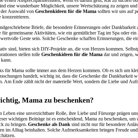
ie ersten Ansprechpartnerinnen, wenn es darum geht, Rat zu suchen ode
ind eine wunderbare Möglichkeit, unsere Wertschätzung zu zeigen und i
i der Auswahl von
Geschenkideen für die Mama
sollten wir uns auf p
 konzentrieren.
andgeschriebene Briefe, die besondere Erinnerungen oder Dankbarkeit a
 für gemeinsame Aktivitäten, wie ein gemütlicher Tag im Spa oder ein
e wertvolle Geste sein. Solche Geschenke schaffen Erinnerungen, die ei
reativ sind, bieten sich DIY-Projekte an, die von Herzen kommen. Selb
rationen stellen tolle
Geschenkideen für die Mama
dar und zeigen, w
 kann.
ks für Mama sollte immer aus dem Herzen kommen. Ob es sich um kle
schungen handelt, wichtig ist, dass die Geschenke die Dankbarkeit wid
. Am Ende zählt nicht der materielle Wert, sondern die Liebe und Aufm
wichtig, Mama zu beschenken?
m Leben eine unverzichtbare Rolle, ihre Liebe und Fürsorge prägen un
ieser wichtigen Beiträge ist es entscheidend, Mama zu beschenken, um
k zu bringen.
Geschenke als Dank
sind nicht nur für besondere Anlä
en im Alltag beinhalten. Solche Aufmerksamkeiten bringen Freude und z
chätzen.