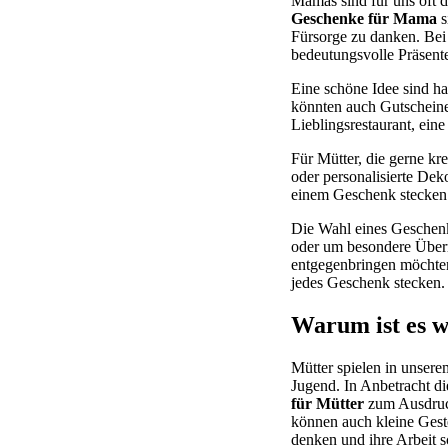
Mamas sind für uns oft d
Geschenke für Mama
s
Fürsorge zu danken. Be
bedeutungsvolle Präsente
Eine schöne Idee sind h
könnten auch Gutscheine
Lieblingsrestaurant, ein
Für Mütter, die gerne k
oder personalisierte Deko
einem Geschenk stecken
Die Wahl eines Geschen
oder um besondere Überra
entgegenbringen möchten
jedes Geschenk stecken.
Warum ist es 
Mütter spielen in unsere
Jugend. In Anbetracht d
für Mütter
zum Ausdruc
können auch kleine Gest
denken und ihre Arbeit s