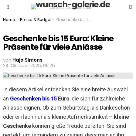
S
Die besten Geschenkideen
Menu
You are here:
Home
Preise & Budget
Geschenke bis 15 Euro: Kleine Präsente für viele Anlässe
Geschenke bis 15 Euro: Kleine
Präsente für viele Anlässe
von
Hajo Simons
24. Oktober 2025, 06:25
In diesem Artikel entdecken Sie eine breite Auswahl
an
Geschenken bis 15
Euro
, die sich für zahlreiche
Anlässe eignen. Ob zum Geburtstag, als Dankeschön
oder einfach nur als kleine Aufmerksamkeit –
kleine
Geschenke
können große Freude bereiten. Sie sind
perfekt, um jemandem zu zeigen, dass man an ihn