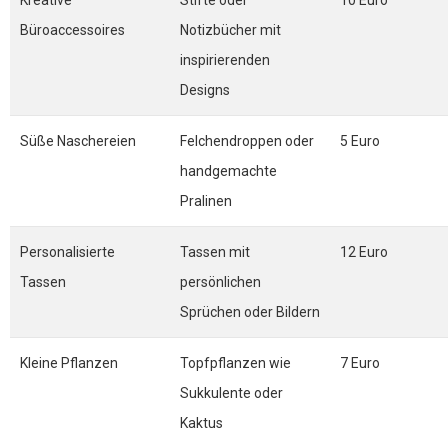
Kreative
Stifte oder
10 Euro
Büroaccessoires
Notizbücher mit
inspirierenden
Designs
Süße Naschereien
Felchendroppen oder
5 Euro
handgemachte
Pralinen
Personalisierte
Tassen mit
12 Euro
Tassen
persönlichen
Sprüchen oder Bildern
Kleine Pflanzen
Topfpflanzen wie
7 Euro
Sukkulente oder
Kaktus