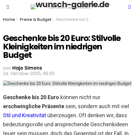
S
Die besten Geschenkideen
Menu
You are here:
Home
Preise & Budget
Geschenke bis 20 Euro: Stilvolle Kleinigkeiten im niedrigen Budget
Geschenke bis 20 Euro: Stilvolle
Kleinigkeiten im niedrigen
Budget
von
Hajo Simons
24. Oktober 2025, 06:25
Geschenke bis 20 Euro
können nicht nur
erschwingliche Präsente
sein, sondern auch mit viel
Stil und Kreativität
überzeugen. Oft denken wir, dass
bedeutungsvolle und ansprechende Geschenkideen
teuer sein müssen, doch das Gegenteil ist der Fall. In