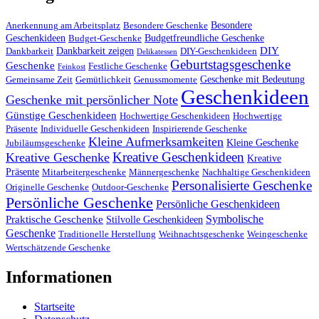
Besondere
Anerkennung am Arbeitsplatz
Besondere Geschenke
Geschenkideen
Budgetfreundliche Geschenke
Budget-Geschenke
DIY
Dankbarkeit zeigen
Dankbarkeit
DIY-Geschenkideen
Delikatessen
Geburtstagsgeschenke
Geschenke
Festliche Geschenke
Feinkost
Geschenke mit Bedeutung
Gemeinsame Zeit
Gemütlichkeit
Genussmomente
Geschenkideen
Geschenke mit persönlicher Note
Günstige Geschenkideen
Hochwertige Geschenkideen
Hochwertige
Präsente
Individuelle Geschenkideen
Inspirierende Geschenke
Kleine Aufmerksamkeiten
Kleine Geschenke
Jubiläumsgeschenke
Kreative Geschenkideen
Kreative Geschenke
Kreative
Präsente
Mitarbeitergeschenke
Männergeschenke
Nachhaltige Geschenkideen
Personalisierte Geschenke
Originelle Geschenke
Outdoor-Geschenke
Persönliche Geschenke
Persönliche Geschenkideen
Symbolische
Praktische Geschenke
Stilvolle Geschenkideen
Geschenke
Traditionelle Herstellung
Weihnachtsgeschenke
Weingeschenke
Wertschätzende Geschenke
Informationen
Startseite