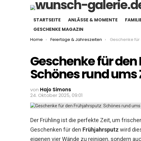
Die besten Geschenkideen
STARTSEITE
ANLÄSSE & MOMENTE
FAMILI
GESCHENKE MAGAZIN
You are here:
Home
Feiertage & Jahreszeiten
Geschenke für den Frühja
Geschenke für den 
Schönes rund ums
von
Hajo Simons
24. Oktober 2025, 09:01
Der Frühling ist die perfekte Zeit, um frisch
Geschenken für den
Frühjahrsputz
wird dies
eigenen vier Wände zu reinigen, sondern auc