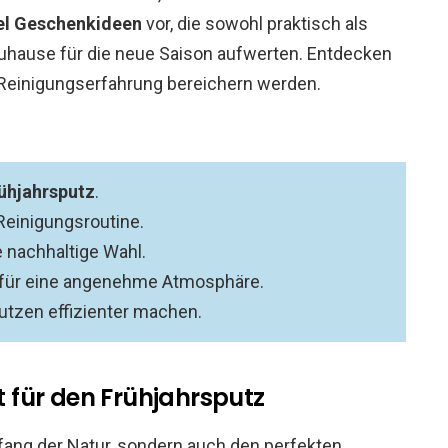
el Geschenkideen
vor, die sowohl praktisch als
uhause für die neue Saison aufwerten. Entdecken
e Reinigungserfahrung bereichern werden.
ühjahrsputz
.
 Reinigungsroutine.
 nachhaltige Wahl.
für eine angenehme Atmosphäre.
tzen effizienter machen.
kt für den Frühjahrsputz
nfang der Natur, sondern auch den perfekten