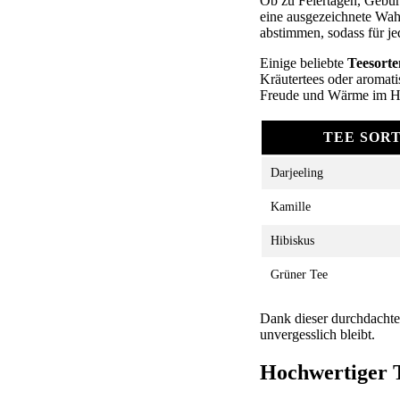
Ob zu Feiertagen, Gebur
eine ausgezeichnete Wah
abstimmen, sodass für je
Einige beliebte
Teesorte
Kräutertees oder aromati
Freude und Wärme im He
TEE SOR
Darjeeling
Kamille
Hibiskus
Grüner Tee
Dank dieser durchdacht
unvergesslich bleibt.
Hochwertiger T