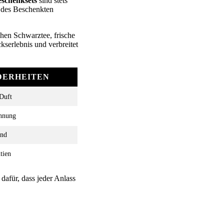
eschenksets
sind stets
 des Beschenkten
chen Schwarztee, frische
kserlebnis und verbreitet
DERHEITEN
 Duft
annung
nd
tien
dafür, dass jeder Anlass