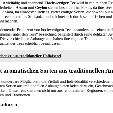
 ist vielfältig und spannend.
Hochwertiger Tee
wird in zahlreichen Re
derheiten.
Assam
und
Ceylon
stehen besonders im Fokus, da ihre Tees
Assam, im Nordosten Indiens, bietet kräftige Sorten, die sowohl pur a
-Tee kommt aus Sri Lanka und zeichnet sich durch seine frischen und
Wahl machen.
 bedeutender Produzent von hochwertigem Tee, besonders mit seinen be
mpagner unter den Tees“ bezeichnet, begeistert durch seine delikaten A
ie verschiedenen Anbaugebiete haben ihre eigenen Traditionen und M
alität des Tees erheblich beeinflussen.
henke aus traditioneller Hofkäserei
t aromatischen Sorten aus traditionellen A
 wunderbare Möglichkeit, die Vielfalt und Individualität verschiedener 
hen Sorten aus traditionellen Anbaugebieten laden dazu ein, Geschmack
cken. Diese Tees stammen nicht nur aus renommierten Regionen, sonde
ren und Traditionen.
ekulturen