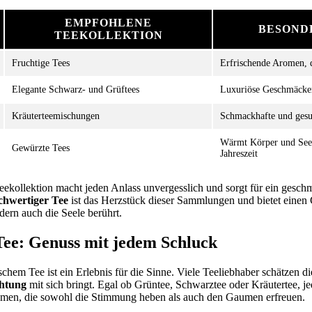
EMPFOHLENE
BESOND
TEEKOLLEKTION
Fruchtige Tees
Erfrischende Aromen, d
Elegante Schwarz- und Grüftees
Luxuriöse Geschmäcker 
Kräuterteemischungen
Schmackhafte und gesu
Wärmt Körper und Seele
Gewürzte Tees
Jahreszeit
eekollektion macht jeden Anlass unvergesslich und sorgt für ein geschm
hwertiger Tee
ist das Herzstück dieser Sammlungen und bietet einen 
ern auch die Seele berührt.
ee: Genuss mit jedem Schluck
em Tee ist ein Erlebnis für die Sinne. Viele Teeliebhaber schätzen die 
htung
mit sich bringt. Egal ob Grüntee, Schwarztee oder Kräutertee, jed
omen, die sowohl die Stimmung heben als auch den Gaumen erfreuen.