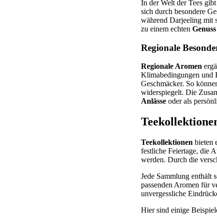
In der Welt der Tees gib
sich durch besondere Ge
während Darjeeling mit 
zu einem echten
Genuss
Regionale Besonde
Regionale Aromen
ergä
Klimabedingungen und Bö
Geschmäcker. So können 
widerspiegelt. Die Zusa
Anlässe
oder als persönl
Teekollektione
Teekollektionen
bieten 
festliche Feiertage, di
werden. Durch die vers
Jede Sammlung enthält so
passenden Aromen für v
unvergessliche Eindrück
Hier sind einige Beispiel