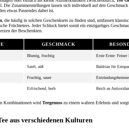
tstagen oder einfach als kleine Aufmerksamkeit zwischendurch,
Tee G
l. Die Zusammenstellungen lassen sich individuell auf den Geschmack
den etwas Passendes dabei ist.
n
, die häufig in solchen Geschenksets zu finden sind, umfassen klassis
sche Früchtetees. Jeder Schluck bietet somit ein einzigartiges Geschmac
rzen der Beschenkten.
TE
GESCHMACK
BESON
Blumig, fruchtig
Erste Ernte: Feiner
Sanft, süß
Baldrian für Entsp
Fruchtig, sauer
Entzündungshemme
Erfrischend, herb
Reich an Antioxidan
en Kombinationen wird
Teegenuss
zu einem wahren Erlebnis und sorgt 
ee aus verschiedenen Kulturen