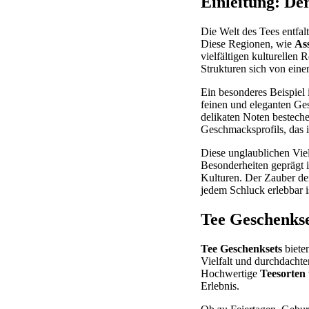
Einleitung: De
Die Welt des Tees entfalt
Diese Regionen, wie
As
vielfältigen kulturellen
Strukturen sich von ein
Ein besonderes Beispiel 
feinen und eleganten Ges
delikaten Noten besteche
Geschmacksprofils, das 
Diese unglaublichen Viel
Besonderheiten geprägt i
Kulturen. Der Zauber de
jedem Schluck erlebbar i
Tee Geschenks
Tee Geschenksets
biete
Vielfalt und durchdacht
Hochwertige
Teesorten
Erlebnis.