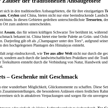
r Zauber der traditionellen Anbaugebiete
et sich in den traditionellen Anbaugebieten, die für ihre einzigartigen
T
sam
,
Ceylon
und China, bieten nicht nur eine beeindruckende Landsch
 Reichtum. In diesen Gebieten gedeihen unterschiedlichste
Teesorten
, d
em Ort zum anderen unterscheiden.
ist
Assam
, das für seinen kräftigen Schwarze Tee berühmt ist, währen
chmack bekannt ist. China bietet eine breite Palette an Grün- und Oolo
n. Darjeeling gilt oft als „Champagner unter den Tees“, aufgrund seines
in den hochgelegenen Plantagen des Himalayas entsteht.
falt zeigt eindrucksvoll, wie
Tee aus aller Welt
nicht nur durch die ge
st, sondern auch durch die landwirtschaftlichen Praktiken und die Tradi
r Teekulturen entsteht durch die Verbindung von Natur, Handwerk und 
st.
ets – Geschenke mit Geschmack
n eine wunderbare Möglichkeit, Glücksmomente zu schaffen. Diese Sets
en Zusammenstellungen, die besonderen Anlässen einen festlichen Rahm
vereinen sich in attraktiven Verpackungen und sorgen für ein unverges