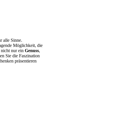
r alle Sinne.
agende Möglichkeit, die
 nicht nur ein
Genuss
,
ken Sie die Faszination
schenken präsentieren