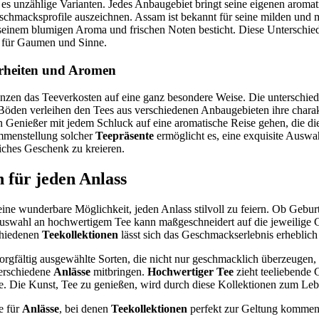
t es unzählige Varianten. Jedes Anbaugebiet bringt seine eigenen aromat
schmacksprofile auszeichnen. Assam ist bekannt für seine milden und
seinem blumigen Aroma und frischen Noten besticht. Diese Unterschi
für Gaumen und Sinne.
rheiten und Aromen
nzen das Teeverkosten auf eine ganz besondere Weise. Die unterschied
den verleihen den Tees aus verschiedenen Anbaugebieten ihre charak
Genießer mit jedem Schluck auf eine aromatische Reise gehen, die die 
mmenstellung solcher
Teepräsente
ermöglicht es, eine exquisite Auswa
iches Geschenk zu kreieren.
n für jeden Anlass
eine wunderbare Möglichkeit, jeden Anlass stilvoll zu feiern. Ob Geburt
e Auswahl an hochwertigem Tee kann maßgeschneidert auf die jeweilige
chiedenen
Teekollektionen
lässt sich das Geschmackserlebnis erheblich
rgfältig ausgewählte Sorten, die nicht nur geschmacklich überzeugen,
erschiedene
Anlässe
mitbringen.
Hochwertiger Tee
zieht teeliebende G
e. Die Kunst, Tee zu genießen, wird durch diese Kollektionen zum Leb
e für
Anlässe
, bei denen
Teekollektionen
perfekt zur Geltung kommen