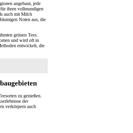
gionen angebaut, jede
 für ihren vollmundigen
ls auch mit Milch
 blumigen Noten aus, die
rühmten grünen Tees.
romen und wird oft in
ethoden entwickelt, die
nbaugebieten
Teesorten zu genießen.
serlebnisse der
rn verkörpern auch