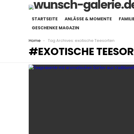
Die besten Geschenkideen
STARTSEITE
ANLÄSSE & MOMENTE
FAMILI
GESCHENKE MAGAZIN
You are here:
Home
Tag Archives: exotische Teesorten
EXOTISCHE TEESO
LATEST
STORIES