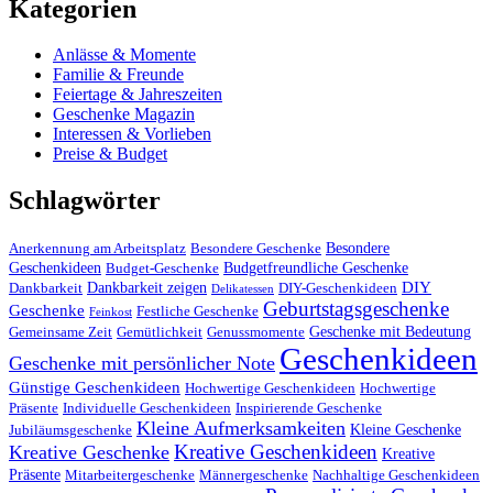
Kategorien
Anlässe & Momente
Familie & Freunde
Feiertage & Jahreszeiten
Geschenke Magazin
Interessen & Vorlieben
Preise & Budget
Schlagwörter
Besondere
Anerkennung am Arbeitsplatz
Besondere Geschenke
Geschenkideen
Budgetfreundliche Geschenke
Budget-Geschenke
DIY
Dankbarkeit zeigen
Dankbarkeit
DIY-Geschenkideen
Delikatessen
Geburtstagsgeschenke
Geschenke
Festliche Geschenke
Feinkost
Geschenke mit Bedeutung
Gemeinsame Zeit
Gemütlichkeit
Genussmomente
Geschenkideen
Geschenke mit persönlicher Note
Günstige Geschenkideen
Hochwertige Geschenkideen
Hochwertige
Präsente
Individuelle Geschenkideen
Inspirierende Geschenke
Kleine Aufmerksamkeiten
Kleine Geschenke
Jubiläumsgeschenke
Kreative Geschenkideen
Kreative Geschenke
Kreative
Präsente
Mitarbeitergeschenke
Männergeschenke
Nachhaltige Geschenkideen