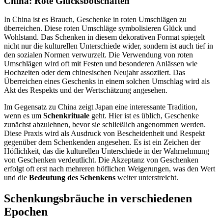
China: Rote Glücksbotschaften
In China ist es Brauch, Geschenke in roten Umschlägen zu
überreichen. Diese roten Umschläge symbolisieren Glück und
Wohlstand. Das Schenken in diesem dekorativen Format spiegelt
nicht nur die kulturellen Unterschiede wider, sondern ist auch tief in
den sozialen Normen verwurzelt. Die Verwendung von roten
Umschlägen wird oft mit Festen und besonderen Anlässen wie
Hochzeiten oder dem chinesischen Neujahr assoziiert. Das
Überreichen eines Geschenks in einem solchen Umschlag wird als
Akt des Respekts und der Wertschätzung angesehen.
Im Gegensatz zu China zeigt Japan eine interessante Tradition,
wenn es um
Schenkrituale
geht. Hier ist es üblich, Geschenke
zunächst abzulehnen, bevor sie schließlich angenommen werden.
Diese Praxis wird als Ausdruck von Bescheidenheit und Respekt
gegenüber dem Schenkenden angesehen. Es ist ein Zeichen der
Höflichkeit, das die kulturellen Unterschiede in der Wahrnehmung
von Geschenken verdeutlicht. Die Akzeptanz von Geschenken
erfolgt oft erst nach mehreren höflichen Weigerungen, was den Wert
und die
Bedeutung des Schenkens
weiter unterstreicht.
Schenkungsbräuche in verschiedenen
Epochen