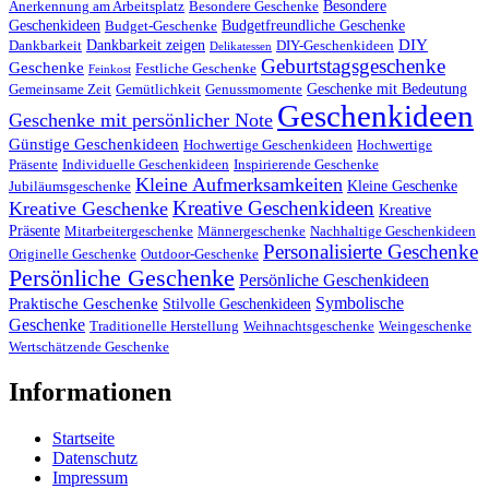
Besondere
Anerkennung am Arbeitsplatz
Besondere Geschenke
Geschenkideen
Budgetfreundliche Geschenke
Budget-Geschenke
DIY
Dankbarkeit zeigen
Dankbarkeit
DIY-Geschenkideen
Delikatessen
Geburtstagsgeschenke
Geschenke
Festliche Geschenke
Feinkost
Geschenke mit Bedeutung
Gemeinsame Zeit
Gemütlichkeit
Genussmomente
Geschenkideen
Geschenke mit persönlicher Note
Günstige Geschenkideen
Hochwertige Geschenkideen
Hochwertige
Präsente
Individuelle Geschenkideen
Inspirierende Geschenke
Kleine Aufmerksamkeiten
Kleine Geschenke
Jubiläumsgeschenke
Kreative Geschenkideen
Kreative Geschenke
Kreative
Präsente
Mitarbeitergeschenke
Männergeschenke
Nachhaltige Geschenkideen
Personalisierte Geschenke
Originelle Geschenke
Outdoor-Geschenke
Persönliche Geschenke
Persönliche Geschenkideen
Symbolische
Praktische Geschenke
Stilvolle Geschenkideen
Geschenke
Traditionelle Herstellung
Weihnachtsgeschenke
Weingeschenke
Wertschätzende Geschenke
Informationen
Startseite
Datenschutz
Impressum