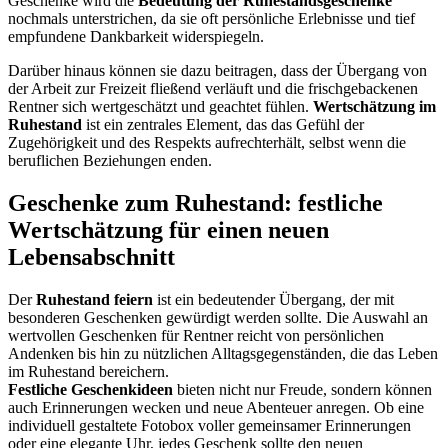
Geschenke wird die
Bedeutung der Ruhestandsgeschenke
nochmals unterstrichen, da sie oft persönliche Erlebnisse und tief
empfundene Dankbarkeit widerspiegeln.
Darüber hinaus können sie dazu beitragen, dass der Übergang von
der Arbeit zur Freizeit fließend verläuft und die frischgebackenen
Rentner sich wertgeschätzt und geachtet fühlen.
Wertschätzung im
Ruhestand
ist ein zentrales Element, das das Gefühl der
Zugehörigkeit und des Respekts aufrechterhält, selbst wenn die
beruflichen Beziehungen enden.
Geschenke zum Ruhestand: festliche
Wertschätzung für einen neuen
Lebensabschnitt
Der
Ruhestand feiern
ist ein bedeutender Übergang, der mit
besonderen Geschenken gewürdigt werden sollte. Die Auswahl an
wertvollen Geschenken für Rentner reicht von persönlichen
Andenken bis hin zu nützlichen Alltagsgegenständen, die das Leben
im Ruhestand bereichern.
Festliche Geschenkideen
bieten nicht nur Freude, sondern können
auch Erinnerungen wecken und neue Abenteuer anregen. Ob eine
individuell gestaltete Fotobox voller gemeinsamer Erinnerungen
oder eine elegante Uhr, jedes Geschenk sollte den neuen