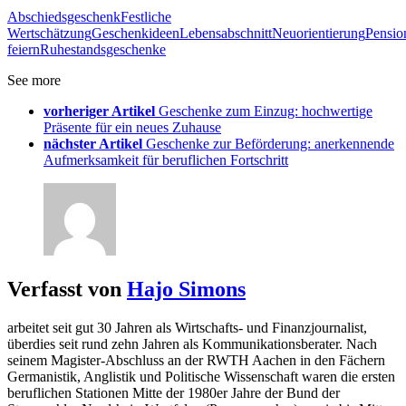
Abschiedsgeschenk
Festliche
Wertschätzung
Geschenkideen
Lebensabschnitt
Neuorientierung
Pensio
feiern
Ruhestandsgeschenke
See more
vorheriger Artikel
Geschenke zum Einzug: hochwertige
Präsente für ein neues Zuhause
nächster Artikel
Geschenke zur Beförderung: anerkennende
Aufmerksamkeit für beruflichen Fortschritt
Verfasst von
Hajo Simons
arbeitet seit gut 30 Jahren als Wirtschafts- und Finanzjournalist,
überdies seit rund zehn Jahren als Kommunikationsberater. Nach
seinem Magister-Abschluss an der RWTH Aachen in den Fächern
Germanistik, Anglistik und Politische Wissenschaft waren die ersten
beruflichen Stationen Mitte der 1980er Jahre der Bund der