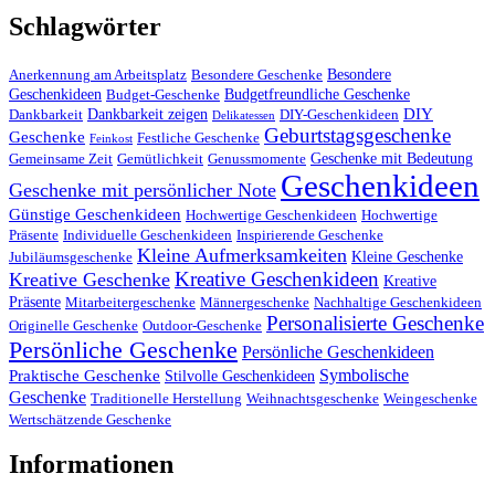
Schlagwörter
Besondere
Anerkennung am Arbeitsplatz
Besondere Geschenke
Geschenkideen
Budgetfreundliche Geschenke
Budget-Geschenke
DIY
Dankbarkeit zeigen
Dankbarkeit
DIY-Geschenkideen
Delikatessen
Geburtstagsgeschenke
Geschenke
Festliche Geschenke
Feinkost
Geschenke mit Bedeutung
Gemeinsame Zeit
Gemütlichkeit
Genussmomente
Geschenkideen
Geschenke mit persönlicher Note
Günstige Geschenkideen
Hochwertige Geschenkideen
Hochwertige
Präsente
Individuelle Geschenkideen
Inspirierende Geschenke
Kleine Aufmerksamkeiten
Kleine Geschenke
Jubiläumsgeschenke
Kreative Geschenkideen
Kreative Geschenke
Kreative
Präsente
Mitarbeitergeschenke
Männergeschenke
Nachhaltige Geschenkideen
Personalisierte Geschenke
Originelle Geschenke
Outdoor-Geschenke
Persönliche Geschenke
Persönliche Geschenkideen
Symbolische
Praktische Geschenke
Stilvolle Geschenkideen
Geschenke
Traditionelle Herstellung
Weihnachtsgeschenke
Weingeschenke
Wertschätzende Geschenke
Informationen