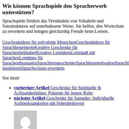
Wie können Sprachspiele den Spracherwerb
unterstützen?
Sprachspiele fördern das Verständnis von Vokabeln und
Satzstrukturen auf unterhaltsame Weise. Sie helfen, den Wortschatz
zu erweitern und bringen gleichzeitig Freude beim Lernen.
Geschenkideen für polyglotte Menschen
Geschenkideen für
Sprachbegeisterte
Kreative Geschenke für
Sprachenliebhaber
Kreative Lernideen
Lernspaß mit
Sprachen
Lerntipps für
Sprachenthusiasten
Sprachlerngeschenke
Sprachlernmotivation
Sprachl
inspirieren
Sprachwissen erweitern
See more
vorheriger Artikel
Geschenke für Spirituelle &
Achtsamkeitsfans: Präsente für innere Ruhe
nächster Artikel
Geschenke für Sammler: Individuelle
Aufmerksamkeiten mit Seltenheitswert