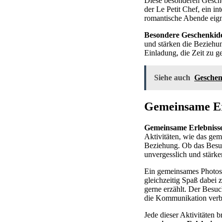
Diese besonderen Gesche
der Le Petit Chef, ein in
romantische Abende eign
Besondere Geschenkid
und stärken die Beziehun
Einladung, die Zeit zu 
Siehe auch
Geschen
Gemeinsame Erl
Gemeinsame Erlebniss
Aktivitäten, wie das gem
Beziehung. Ob das Besu
unvergesslich und stärk
Ein gemeinsames Photosh
gleichzeitig Spaß dabei 
gerne erzählt. Der Besu
die Kommunikation verbes
Jede dieser Aktivitäten 