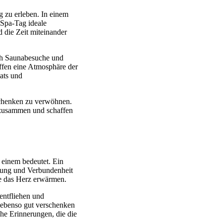
 zu erleben. In einem
Spa-Tag ideale
 die Zeit miteinander
uch Saunabesuche und
ffen eine Atmosphäre der
ats und
schenken zu verwöhnen.
r zusammen und schaffen
r einem bedeutet. Ein
igung und Verbundenheit
ie das Herz erwärmen.
entfliehen und
h ebenso gut verschenken
he Erinnerungen, die die