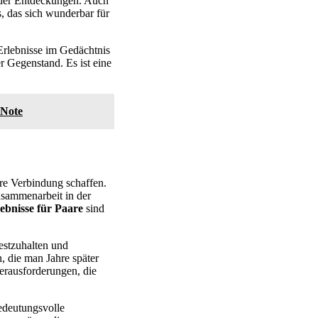
 der Entdeckungen. Auch
s, das sich wunderbar für
 Erlebnisse im Gedächtnis
r Gegenstand. Es ist eine
 Note
fere Verbindung schaffen.
usammenarbeit in der
ebnisse für Paare
sind
estzuhalten und
, die man Jahre später
erausforderungen, die
bedeutungsvolle