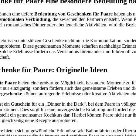
ke für Paare eine besondere Bedeutung h
nnen eine tiefere
Bedeutung von Geschenken für Paare
haben als nu
emotionalen Verbindung
, die zwischen den Partnern entsteht. Wenn 
 ein romantisches Dinner oder abenteuerliche Aktivitäten, wird die Bezi
lebnissen unterstützen Geschenke nicht nur die Kommunikation, sonder
uprobieren. Diese gemeinsamen Momente schaffen nachhaltige Erinner
Solche Erlebnisse fördern das Verständnis füreinander und führen oft zu
chaft.
chenke für Paare: Originelle Ideen
ür Paare
bieten eine großartige Möglichkeit, besondere Momente zu fe
t nur einzigartig, sondern fördern auch das gemeinsame Erleben und d
rgeschenke
können aufregende Erlebnisse oder kreative Aktivitäten ein
st ein Gutschein für ein „Dinner in the Dark“, bei dem Paare in völlige
 können. Dies sorgt für eine unvergessliche Erfahrung und fördert die
 stellt ein gemeinsamer Kochkurs dar. Hierbei können Paare nicht nur 
 gleichzeitig neue Rezepte ausprobieren.
re bieten sich ungewöhnliche Erlebnisse wie Ballonfahrten oder Überr