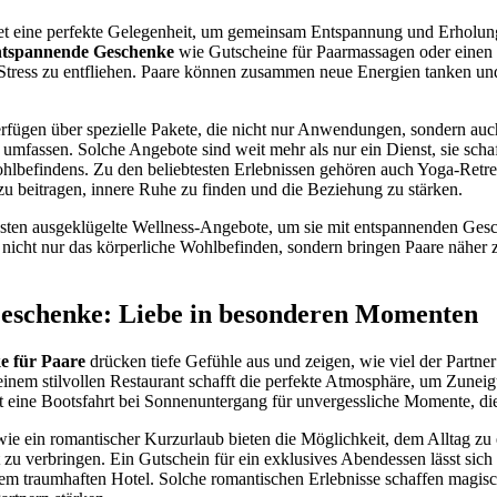
et eine perfekte Gelegenheit, um gemeinsam Entspannung und Erholung
ntspannende Geschenke
wie Gutscheine für Paarmassagen oder einen 
tress zu entfliehen. Paare können zusammen neue Energien tanken und
erfügen über spezielle Pakete, die nicht nur Anwendungen, sondern a
umfassen. Solche Angebote sind weit mehr als nur ein Dienst, sie scha
lbefindens. Zu den beliebtesten Erlebnissen gehören auch Yoga-Retre
zu beitragen, innere Ruhe zu finden und die Beziehung zu stärken.
bsten ausgeklügelte Wellness-Angebote, um sie mit entspannenden Ge
n nicht nur das körperliche Wohlbefinden, sondern bringen Paare nähe
eschenke: Liebe in besonderen Momenten
e für Paare
drücken tiefe Gefühle aus und zeigen, wie viel der Partne
einem stilvollen Restaurant schafft die perfekte Atmosphäre, um Zune
rgt eine Bootsfahrt bei Sonnenuntergang für unvergessliche Momente, d
ie ein romantischer Kurzurlaub bieten die Möglichkeit, dem Alltag zu 
zu verbringen. Ein Gutschein für ein exklusives Abendessen lässt sic
nem traumhaften Hotel. Solche romantischen Erlebnisse schaffen magisc