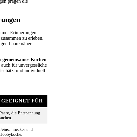
gen prägen die
rungen
samer Erinnerungen.
e zusammen zu erleben.
ngen Paare näher
ür
gemeinsames Kochen
 auch für unvergessliche
schätzt und individuell
GEEIGNET FÜR
Paare, die Entspannung
suchen.
Feinschmecker und
Hobbyköche.