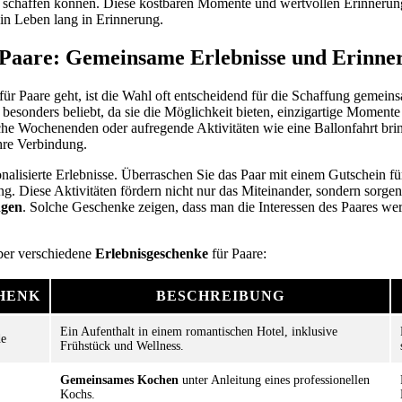
schaffen können. Diese kostbaren Momente und wertvollen Erinnerun
in Leben lang in Erinnerung.
 Paare: Gemeinsame Erlebnisse und Erinne
r Paare geht, ist die Wahl oft entscheidend für die Schaffung gemein
 besonders beliebt, da sie die Möglichkeit bieten, einzigartige Moment
che Wochenenden oder aufregende Aktivitäten wie eine Ballonfahrt bri
hre Verbindung.
sonalisierte Erlebnisse. Überraschen Sie das Paar mit einem Gutschein f
g. Diese Aktivitäten fördern nicht nur das Miteinander, sondern sorgen
ngen
. Solche Geschenke zeigen, dass man die Interessen des Paares wert
über verschiedene
Erlebnisgeschenke
für Paare:
HENK
BESCHREIBUNG
Ein Aufenthalt in einem romantischen Hotel, inklusive
de
Frühstück und Wellness.
Gemeinsames Kochen
unter Anleitung eines professionellen
Kochs.