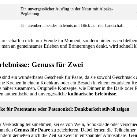
Ein unvergesslicher Ausflug in der Natur mit Alpaka-
Begleitung.
Ein atemberaubendes Erlebnis mit Blick auf die Landschaft.
are schaffen nicht nur Freude im Moment, sondern hinterlassen bleiben
 man an gemeinsames Erleben und Erinnerungen denkt, wird schnell kla
rlebnisse: Genuss für Zwei
e
sind ein wunderbares Geschenk für Paare, da sie sowohl Geschmack a
me Kochen in einem Kochkurs oder ein Besuch in einem exquisiten Res
re näher zusammen. Originelle Konzepte, wie Dinner in the Dark oder 
fen authentische und unvergessliche
kulinarische Erlebnisse
.
e für Patentante oder Patenonkel: Dankbarkeit stilvoll zeigen
er Verkostung teilzunehmen, sei es von Wein, Schokolade oder verschie
 um den
Genuss für Paare
zu zelebrieren. Dabei lernen die Teilnehmer 
dern genießen auch die Zeit zu zweit in entspannter Atmosphäre.
Gem