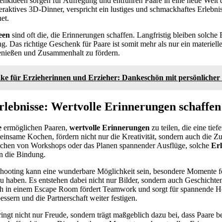
nkideen sorgen für Aufregung und entführen Paare in eine neue Welt
teraktives 3D-Dinner, verspricht ein lustiges und schmackhaftes Erlebni
et.
een
sind oft die, die Erinnerungen schaffen. Langfristig bleiben solche
g. Das richtige Geschenk für Paare ist somit mehr als nur ein materielle
genießen und Zusammenhalt zu fördern.
ke für Erzieherinnen und Erzieher: Dankeschön mit persönlicher
ebnisse: Wertvolle Erinnerungen schaffen
e
ermöglichen Paaren,
wertvolle Erinnerungen
zu teilen, die eine tie
einsame Kochen, fördern nicht nur die Kreativität, sondern auch die Z
chen von Workshops oder das Planen spannender Ausflüge, solche
Erl
en die Bindung.
ooting kann eine wunderbare Möglichkeit sein, besondere Momente f
zu haben. Es entstehen dabei nicht nur Bilder, sondern auch Geschichten
ch in einem Escape Room fördert Teamwork und sorgt für spannende H
sern und die Partnerschaft weiter festigen.
bringt nicht nur Freude, sondern trägt maßgeblich dazu bei, dass Paare 