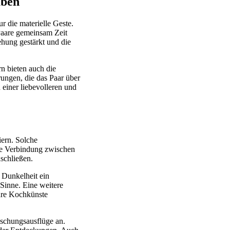
aben
r die materielle Geste.
Paare gemeinsam Zeit
ehung gestärkt und die
n bieten auch die
ungen, die das Paar über
 einer liebevolleren und
iern. Solche
ie Verbindung zwischen
schließen.
r Dunkelheit ein
 Sinne. Eine weitere
ihre Kochkünste
aschungsausflüge an.