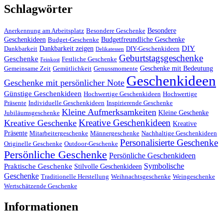
Schlagwörter
Besondere
Anerkennung am Arbeitsplatz
Besondere Geschenke
Geschenkideen
Budgetfreundliche Geschenke
Budget-Geschenke
DIY
Dankbarkeit zeigen
Dankbarkeit
DIY-Geschenkideen
Delikatessen
Geburtstagsgeschenke
Geschenke
Festliche Geschenke
Feinkost
Geschenke mit Bedeutung
Gemeinsame Zeit
Gemütlichkeit
Genussmomente
Geschenkideen
Geschenke mit persönlicher Note
Günstige Geschenkideen
Hochwertige Geschenkideen
Hochwertige
Präsente
Individuelle Geschenkideen
Inspirierende Geschenke
Kleine Aufmerksamkeiten
Kleine Geschenke
Jubiläumsgeschenke
Kreative Geschenkideen
Kreative Geschenke
Kreative
Präsente
Mitarbeitergeschenke
Männergeschenke
Nachhaltige Geschenkideen
Personalisierte Geschenke
Originelle Geschenke
Outdoor-Geschenke
Persönliche Geschenke
Persönliche Geschenkideen
Symbolische
Praktische Geschenke
Stilvolle Geschenkideen
Geschenke
Traditionelle Herstellung
Weihnachtsgeschenke
Weingeschenke
Wertschätzende Geschenke
Informationen