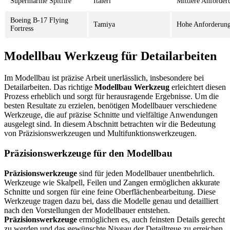
Supermarine Spitfire
Italeri
Mittlere Anforder
Boeing B-17 Flying
Tamiya
Hohe Anforderun
Fortress
Modellbau Werkzeug für Detailarbeiten
Im Modellbau ist präzise Arbeit unerlässlich, insbesondere bei
Detailarbeiten. Das richtige
Modellbau Werkzeug
erleichtert diesen
Prozess erheblich und sorgt für herausragende Ergebnisse. Um die
besten Resultate zu erzielen, benötigen Modellbauer verschiedene
Werkzeuge, die auf präzise Schnitte und vielfältige Anwendungen
ausgelegt sind. In diesem Abschnitt betrachten wir die Bedeutung
von Präzisionswerkzeugen und Multifunktionswerkzeugen.
Präzisionswerkzeuge für den Modellbau
Präzisionswerkzeuge
sind für jeden Modellbauer unentbehrlich.
Werkzeuge wie Skalpell, Feilen und Zangen ermöglichen akkurate
Schnitte und sorgen für eine feine Oberflächenbearbeitung. Diese
Werkzeuge tragen dazu bei, dass die Modelle genau und detailliert
nach den Vorstellungen der Modellbauer entstehen.
Präzisionswerkzeuge
ermöglichen es, auch feinsten Details gerecht
zu werden und das gewünschte Niveau der Detailtreue zu erreichen.