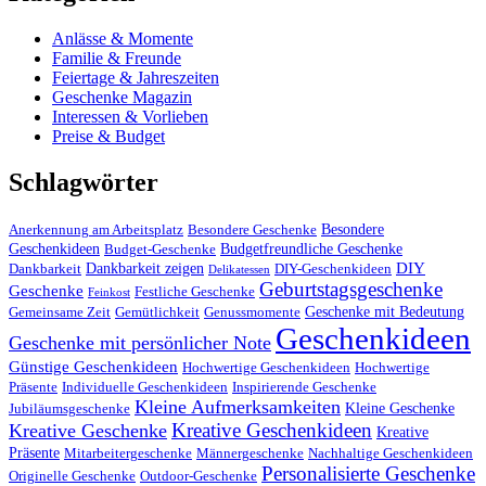
Anlässe & Momente
Familie & Freunde
Feiertage & Jahreszeiten
Geschenke Magazin
Interessen & Vorlieben
Preise & Budget
Schlagwörter
Besondere
Anerkennung am Arbeitsplatz
Besondere Geschenke
Geschenkideen
Budgetfreundliche Geschenke
Budget-Geschenke
DIY
Dankbarkeit zeigen
Dankbarkeit
DIY-Geschenkideen
Delikatessen
Geburtstagsgeschenke
Geschenke
Festliche Geschenke
Feinkost
Geschenke mit Bedeutung
Gemeinsame Zeit
Gemütlichkeit
Genussmomente
Geschenkideen
Geschenke mit persönlicher Note
Günstige Geschenkideen
Hochwertige Geschenkideen
Hochwertige
Präsente
Individuelle Geschenkideen
Inspirierende Geschenke
Kleine Aufmerksamkeiten
Kleine Geschenke
Jubiläumsgeschenke
Kreative Geschenkideen
Kreative Geschenke
Kreative
Präsente
Mitarbeitergeschenke
Männergeschenke
Nachhaltige Geschenkideen
Personalisierte Geschenke
Originelle Geschenke
Outdoor-Geschenke