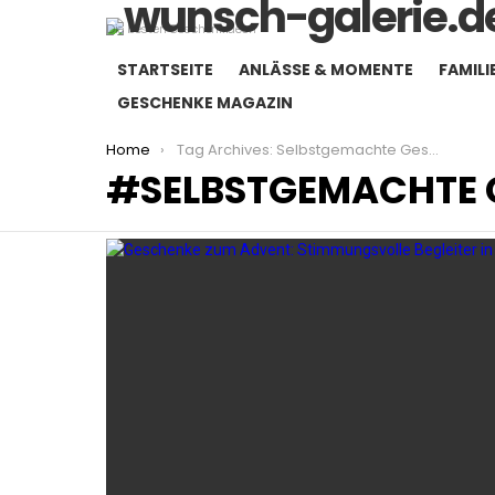
Die besten Geschenkideen
STARTSEITE
ANLÄSSE & MOMENTE
FAMILI
GESCHENKE MAGAZIN
You are here:
Home
Tag Archives: Selbstgemachte Geschenke
SELBSTGEMACHTE 
LATEST
STORIES