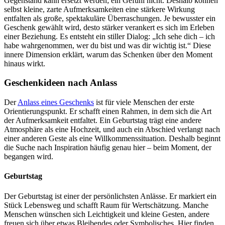
Gegenstand kann ersetzt werden; ein Gefühl nicht. Deshalb können
selbst kleine, zarte Aufmerksamkeiten eine stärkere Wirkung
entfalten als große, spektakuläre Überraschungen. Je bewusster ein
Geschenk gewählt wird, desto stärker verankert es sich im Erleben
einer Beziehung. Es entsteht ein stiller Dialog: „Ich sehe dich – ich
habe wahrgenommen, wer du bist und was dir wichtig ist.“ Diese
innere Dimension erklärt, warum das Schenken über den Moment
hinaus wirkt.
Geschenkideen nach Anlass
Der
Anlass eines Geschenks
ist für viele Menschen der erste
Orientierungspunkt. Er schafft einen Rahmen, in dem sich die Art
der Aufmerksamkeit entfaltet. Ein Geburtstag trägt eine andere
Atmosphäre als eine Hochzeit, und auch ein Abschied verlangt nach
einer anderen Geste als eine Willkommenssituation. Deshalb beginnt
die Suche nach Inspiration häufig genau hier – beim Moment, der
begangen wird.
Geburtstag
Der Geburtstag ist einer der persönlichsten Anlässe. Er markiert ein
Stück Lebensweg und schafft Raum für Wertschätzung. Manche
Menschen wünschen sich Leichtigkeit und kleine Gesten, andere
freuen sich über etwas Bleibendes oder Symbolisches. Hier finden