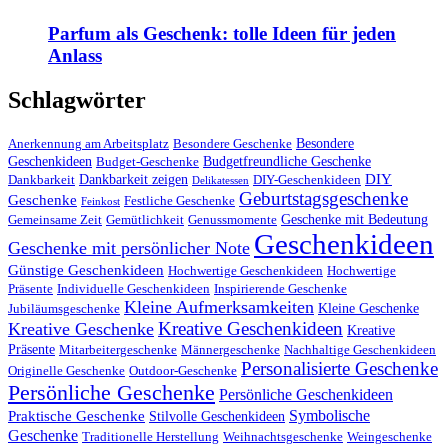
Parfum als Geschenk: tolle Ideen für jeden
Anlass
Schlagwörter
Besondere
Anerkennung am Arbeitsplatz
Besondere Geschenke
Geschenkideen
Budgetfreundliche Geschenke
Budget-Geschenke
DIY
Dankbarkeit zeigen
Dankbarkeit
DIY-Geschenkideen
Delikatessen
Geburtstagsgeschenke
Geschenke
Festliche Geschenke
Feinkost
Geschenke mit Bedeutung
Gemeinsame Zeit
Gemütlichkeit
Genussmomente
Geschenkideen
Geschenke mit persönlicher Note
Günstige Geschenkideen
Hochwertige Geschenkideen
Hochwertige
Präsente
Individuelle Geschenkideen
Inspirierende Geschenke
Kleine Aufmerksamkeiten
Kleine Geschenke
Jubiläumsgeschenke
Kreative Geschenkideen
Kreative Geschenke
Kreative
Präsente
Mitarbeitergeschenke
Männergeschenke
Nachhaltige Geschenkideen
Personalisierte Geschenke
Originelle Geschenke
Outdoor-Geschenke
Persönliche Geschenke
Persönliche Geschenkideen
Symbolische
Praktische Geschenke
Stilvolle Geschenkideen
Geschenke
Traditionelle Herstellung
Weihnachtsgeschenke
Weingeschenke