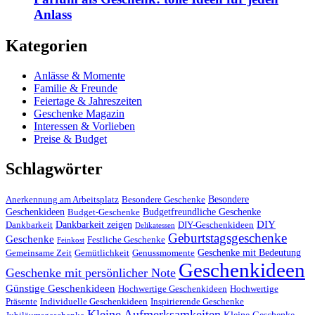
Anlass
Kategorien
Anlässe & Momente
Familie & Freunde
Feiertage & Jahreszeiten
Geschenke Magazin
Interessen & Vorlieben
Preise & Budget
Schlagwörter
Besondere
Anerkennung am Arbeitsplatz
Besondere Geschenke
Geschenkideen
Budgetfreundliche Geschenke
Budget-Geschenke
DIY
Dankbarkeit zeigen
Dankbarkeit
DIY-Geschenkideen
Delikatessen
Geburtstagsgeschenke
Geschenke
Festliche Geschenke
Feinkost
Geschenke mit Bedeutung
Gemeinsame Zeit
Gemütlichkeit
Genussmomente
Geschenkideen
Geschenke mit persönlicher Note
Günstige Geschenkideen
Hochwertige Geschenkideen
Hochwertige
Präsente
Individuelle Geschenkideen
Inspirierende Geschenke
Kleine Aufmerksamkeiten
Kleine Geschenke