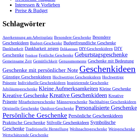
Interessen & Vorlieben
Preise & Budget
Schlagwörter
Besondere
Anerkennung am Arbeitsplatz
Besondere Geschenke
Geschenkideen
Budgetfreundliche Geschenke
Budget-Geschenke
DIY
Dankbarkeit zeigen
Dankbarkeit
DIY-Geschenkideen
Delikatessen
Geburtstagsgeschenke
Geschenke
Festliche Geschenke
Feinkost
Geschenke mit Bedeutung
Gemeinsame Zeit
Gemütlichkeit
Genussmomente
Geschenkideen
Geschenke mit persönlicher Note
Günstige Geschenkideen
Hochwertige Geschenkideen
Hochwertige
Präsente
Individuelle Geschenkideen
Inspirierende Geschenke
Kleine Aufmerksamkeiten
Kleine Geschenke
Jubiläumsgeschenke
Kreative Geschenkideen
Kreative Geschenke
Kreative
Präsente
Mitarbeitergeschenke
Männergeschenke
Nachhaltige Geschenkideen
Personalisierte Geschenke
Originelle Geschenke
Outdoor-Geschenke
Persönliche Geschenke
Persönliche Geschenkideen
Symbolische
Praktische Geschenke
Stilvolle Geschenkideen
Geschenke
Traditionelle Herstellung
Weihnachtsgeschenke
Weingeschenke
Wertschätzende Geschenke