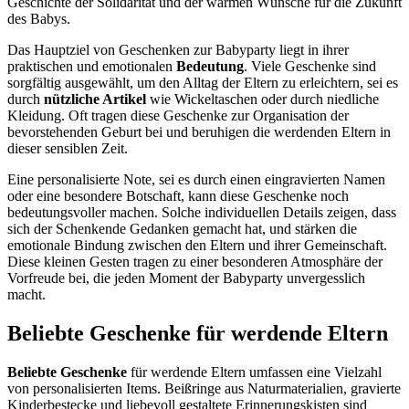
Geschichte der Solidarität und der warmen Wünsche für die Zukunft
des Babys.
Das Hauptziel von Geschenken zur Babyparty liegt in ihrer
praktischen und emotionalen
Bedeutung
. Viele Geschenke sind
sorgfältig ausgewählt, um den Alltag der Eltern zu erleichtern, sei es
durch
nützliche Artikel
wie Wickeltaschen oder durch niedliche
Kleidung. Oft tragen diese Geschenke zur Organisation der
bevorstehenden Geburt bei und beruhigen die werdenden Eltern in
dieser sensiblen Zeit.
Eine personalisierte Note, sei es durch einen eingravierten Namen
oder eine besondere Botschaft, kann diese Geschenke noch
bedeutungsvoller machen. Solche individuellen Details zeigen, dass
sich der Schenkende Gedanken gemacht hat, und stärken die
emotionale Bindung zwischen den Eltern und ihrer Gemeinschaft.
Diese kleinen Gesten tragen zu einer besonderen Atmosphäre der
Vorfreude bei, die jeden Moment der Babyparty unvergesslich
macht.
Beliebte Geschenke für werdende Eltern
Beliebte Geschenke
für werdende Eltern umfassen eine Vielzahl
von personalisierten Items. Beißringe aus Naturmaterialien, gravierte
Kinderbestecke und liebevoll gestaltete Erinnerungskisten sind