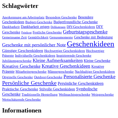
Schlagwörter
Besondere
Anerkennung am Arbeitsplatz
Besondere Geschenke
Geschenkideen
Budgetfreundliche Geschenke
Budget-Geschenke
DIY
Dankbarkeit zeigen
Dankbarkeit
DIY-Geschenkideen
Delikatessen
Geburtstagsgeschenke
Geschenke
Festliche Geschenke
Feinkost
Geschenke mit Bedeutung
Gemeinsame Zeit
Gemütlichkeit
Genussmomente
Geschenkideen
Geschenke mit persönlicher Note
Günstige Geschenkideen
Hochwertige Geschenkideen
Hochwertige
Präsente
Individuelle Geschenkideen
Inspirierende Geschenke
Kleine Aufmerksamkeiten
Kleine Geschenke
Jubiläumsgeschenke
Kreative Geschenkideen
Kreative Geschenke
Kreative
Präsente
Mitarbeitergeschenke
Männergeschenke
Nachhaltige Geschenkideen
Personalisierte Geschenke
Originelle Geschenke
Outdoor-Geschenke
Persönliche Geschenke
Persönliche Geschenkideen
Symbolische
Praktische Geschenke
Stilvolle Geschenkideen
Geschenke
Traditionelle Herstellung
Weihnachtsgeschenke
Weingeschenke
Wertschätzende Geschenke
Informationen