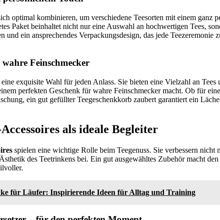
sich optimal kombinieren, um verschiedene Teesorten mit einem ganz p
ltetes Paket beinhaltet nicht nur eine Auswahl an hochwertigen Tees, so
n und ein ansprechendes Verpackungsdesign, das jede Teezeremonie 
 wahre Feinschmecker
 eine exquisite Wahl für jeden Anlass. Sie bieten eine Vielzahl an Tees
 einem perfekten Geschenk für wahre Feinschmecker macht. Ob für eine
schung, ein gut gefüllter Teegeschenkkorb zaubert garantiert ein Läche
Accessoires als ideale Begleiter
ires
spielen eine wichtige Rolle beim Teegenuss. Sie verbessern nicht
 Ästhetik des Teetrinkens bei. Ein gut ausgewähltes Zubehör macht de
lvoller.
e für Läufer: Inspirierende Ideen für Alltag und Training
rsetzer – für den perfekten Moment