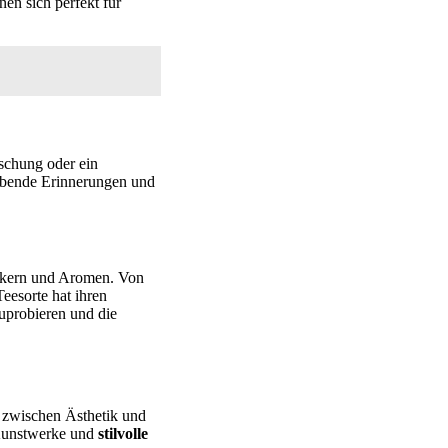
en sich perfekt für
schung oder ein
leibende Erinnerungen und
äckern und Aromen. Von
eesorte hat ihren
uprobieren und die
g zwischen Ästhetik und
s Kunstwerke und
stilvolle