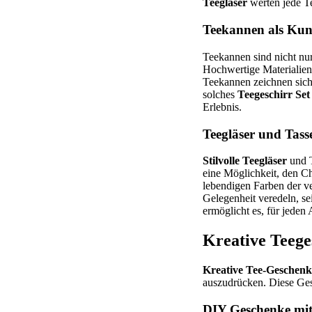
Teegläser
werten jede T
Teekannen als Kun
Teekannen sind nicht nur
Hochwertige Materialien 
Teekannen zeichnen sich 
solches
Teegeschirr Set
Erlebnis.
Teegläser und Tass
Stilvolle Teegläser
und T
eine Möglichkeit, den Ch
lebendigen Farben der v
Gelegenheit veredeln, sei
ermöglicht es, für jede
Kreative Teege
Kreative Tee-Geschenk
auszudrücken. Diese Gesc
DIY Geschenke mit