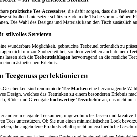
tbare
praktische Tee-Accessoires
, die dafür sorgen, dass die Teekann
ese stilvollen Untersetzer schützen zudem die Tische vor unschönen Fl
nen. Die Wahl des Designs und Materials kann den Tisch zusätzlich au
r stilvolles Servieren
ine wunderbare Möglichkeit, gebrauchte Teebeutel ordentlich zu präsen
ragen nicht nur zur Sauberkeit bei, sondern verleihen auch deinem Teeti
ns lassen sich die
Teebeutelablagen
hervorragend an die restliche Tee
 einem ästhetischen Erlebnis.
n Teegenuss perfektionieren
e-Geschenken sind renommierte
Tee Marken
eine hervorragende Wahl
ives Design, welches das Teetrinken zu einem besonderen Erlebnis mach
ata, Räder und Greengate
hochwertige Teezubehör
an, das nicht nur f
er anderem elegante Teekannen, ungewöhnliche Tassen und kreative Te
en Tees unterstützen. Ob Sie nun einen minimalistischen Look bevorz
ieben, die angebotene Produktvielfalt spricht unterschiedliche Geschm
e Kombination aus ästhetischem Design und hochqualitativen Materialien,