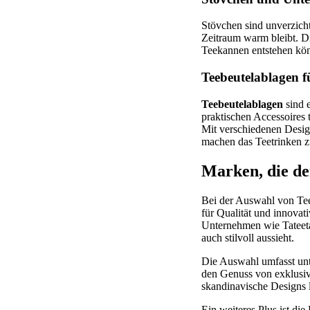
Stövchen sind unverzich
Zeitraum warm bleibt. Di
Teekannen entstehen kön
Teebeutelablagen fü
Teebeutelablagen
sind e
praktischen Accessoires t
Mit verschiedenen Desig
machen das Teetrinken zu
Marken, die de
Bei der Auswahl von Te
für Qualität und innovat
Unternehmen wie Tateet
auch stilvoll aussieht.
Die Auswahl umfasst unt
den Genuss von exklusiv
skandinavische Designs l
Ein weiteres Plus ist di