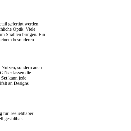
tail gefertigt werden.
hliche Optik. Viele
um Strahlen bringen. Ein
u einem besonderen
en Nutzen, sondern auch
Gläser lassen die
 Set
kann jede
lfalt an Designs
g für Teeliebhaber
l gestaltbar.