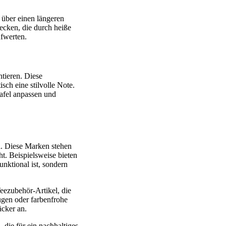
e über einen längeren
ecken, die durch heiße
fwerten.
tieren. Diese
sch eine stilvolle Note.
tafel anpassen und
. Diese Marken stehen
t. Beispielsweise bieten
unktional ist, sondern
ezubehör-Artikel, die
ugen oder farbenfrohe
äcker an.
 die für ein nachhaltiges