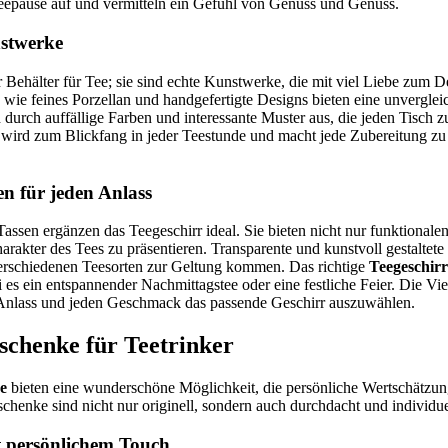
eepause auf und vermitteln ein Gefühl von Genuss und Genuss.
stwerke
 Behälter für Tee; sie sind echte Kunstwerke, die mit viel Liebe zum De
wie feines Porzellan und handgefertigte Designs bieten eine unvergleic
durch auffällige Farben und interessante Muster aus, die jeden Tisch z
wird zum Blickfang in jeder Teestunde und macht jede Zubereitung z
en für jeden Anlass
assen ergänzen das Teegeschirr ideal. Sie bieten nicht nur funktional
arakter des Tees zu präsentieren. Transparente und kunstvoll gestaltete 
erschiedenen Teesorten zur Geltung kommen. Das richtige
Teegeschirr
 es ein entspannender Nachmittagstee oder eine festliche Feier. Die Vie
n Anlass und jeden Geschmack das passende Geschirr auszuwählen.
schenke für Teetrinker
e
bieten eine wunderschöne Möglichkeit, die persönliche Wertschätzun
henke sind nicht nur originell, sondern auch durchdacht und individuel
 persönlichem Touch