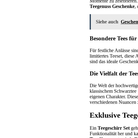
Momente zu zelebrieren.
Teegenuss Geschenke
,
Siehe auch
Geschen
Besondere Tees für
Für festliche Anlässe si
limitiertes Teeset, dies
sind das ideale Geschenk
Die Vielfalt der Tee
Die Welt der hochwertig
klassischem Schwarztee ü
eigenen Charakter. Diese
verschiedenen Nuancen 
Exklusive Teege
Ein
Teegeschirr Set
geht
Funktionalität her und k