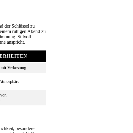
d der Schlüssel zu
r einem ruhigen Abend zu
immung. Stilvoll
nne anspricht.
ERHEITEN
 mit Verkostung
e Atmosphäre
 von
n
ichkeit, besondere