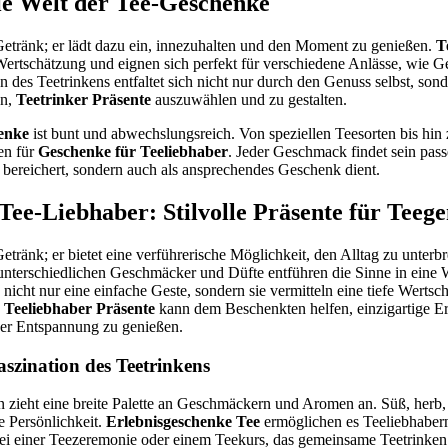
die Welt der Tee-Geschenke
 Getränk; er lädt dazu ein, innezuhalten und den Moment zu genießen.
T
Wertschätzung und eignen sich perfekt für verschiedene Anlässe, wie G
n des Teetrinkens entfaltet sich nicht nur durch den Genuss selbst, son
en,
Teetrinker Präsente
auszuwählen und zu gestalten.
enke
ist bunt und abwechslungsreich. Von speziellen Teesorten bis hin
en für
Geschenke für Teeliebhaber
. Jeder Geschmack findet sein pass
t bereichert, sondern auch als ansprechendes Geschenk dient.
Tee-Liebhaber: Stilvolle Präsente für Teege
Getränk; er bietet eine verführerische Möglichkeit, den Alltag zu unterb
unterschiedlichen Geschmäcker und Düfte entführen die Sinne in eine 
 nicht nur eine einfache Geste, sondern sie vermitteln eine tiefe Wertsc
e
Teeliebhaber Präsente
kann dem Beschenkten helfen, einzigartige 
er Entspannung zu genießen.
szination des Teetrinkens
en zieht eine breite Palette an Geschmäckern und Aromen an. Süß, herb
e Persönlichkeit.
Erlebnisgeschenke Tee
ermöglichen es Teeliebhabern,
ei einer Teezeremonie oder einem Teekurs, das gemeinsame Teetrinken 