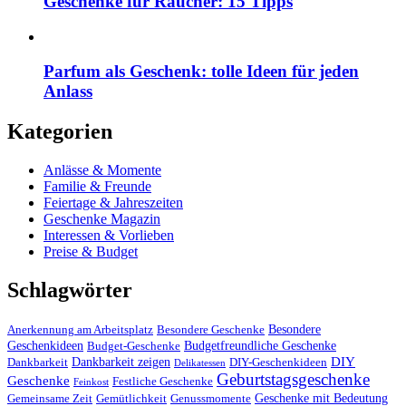
Geschenke für Raucher: 15 Tipps
Parfum als Geschenk: tolle Ideen für jeden
Anlass
Kategorien
Anlässe & Momente
Familie & Freunde
Feiertage & Jahreszeiten
Geschenke Magazin
Interessen & Vorlieben
Preise & Budget
Schlagwörter
Besondere
Anerkennung am Arbeitsplatz
Besondere Geschenke
Geschenkideen
Budgetfreundliche Geschenke
Budget-Geschenke
DIY
Dankbarkeit zeigen
Dankbarkeit
DIY-Geschenkideen
Delikatessen
Geburtstagsgeschenke
Geschenke
Festliche Geschenke
Feinkost
Geschenke mit Bedeutung
Gemeinsame Zeit
Gemütlichkeit
Genussmomente