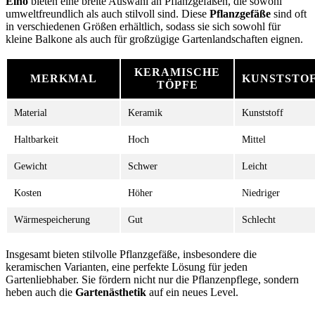
Elho
bieten eine breite Auswahl an Pflanzgefäßen, die sowohl
umweltfreundlich als auch stilvoll sind. Diese
Pflanzgefäße
sind oft
in verschiedenen Größen erhältlich, sodass sie sich sowohl für
kleine Balkone als auch für großzügige Gartenlandschaften eignen.
KERAMISCHE
MERKMAL
KUNSTSTO
TÖPFE
Material
Keramik
Kunststoff
Haltbarkeit
Hoch
Mittel
Gewicht
Schwer
Leicht
Kosten
Höher
Niedriger
Wärmespeicherung
Gut
Schlecht
Insgesamt bieten stilvolle Pflanzgefäße, insbesondere die
keramischen Varianten, eine perfekte Lösung für jeden
Gartenliebhaber. Sie fördern nicht nur die Pflanzenpflege, sondern
heben auch die
Gartenästhetik
auf ein neues Level.