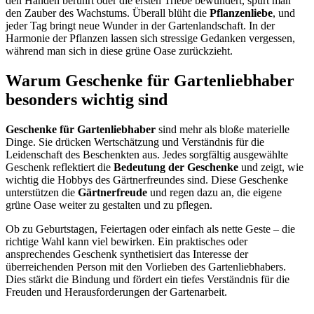
den Händen berührt oder die ersten Triebe bewundert, spürt man
den Zauber des Wachstums. Überall blüht die
Pflanzenliebe
, und
jeder Tag bringt neue Wunder in der Gartenlandschaft. In der
Harmonie der Pflanzen lassen sich stressige Gedanken vergessen,
während man sich in diese grüne Oase zurückzieht.
Warum Geschenke für Gartenliebhaber
besonders wichtig sind
Geschenke für Gartenliebhaber
sind mehr als bloße materielle
Dinge. Sie drücken Wertschätzung und Verständnis für die
Leidenschaft des Beschenkten aus. Jedes sorgfältig ausgewählte
Geschenk reflektiert die
Bedeutung der Geschenke
und zeigt, wie
wichtig die Hobbys des Gärtnerfreundes sind. Diese Geschenke
unterstützen die
Gärtnerfreude
und regen dazu an, die eigene
grüne Oase weiter zu gestalten und zu pflegen.
Ob zu Geburtstagen, Feiertagen oder einfach als nette Geste – die
richtige Wahl kann viel bewirken. Ein praktisches oder
ansprechendes Geschenk synthetisiert das Interesse der
überreichenden Person mit den Vorlieben des Gartenliebhabers.
Dies stärkt die Bindung und fördert ein tiefes Verständnis für die
Freuden und Herausforderungen der Gartenarbeit.