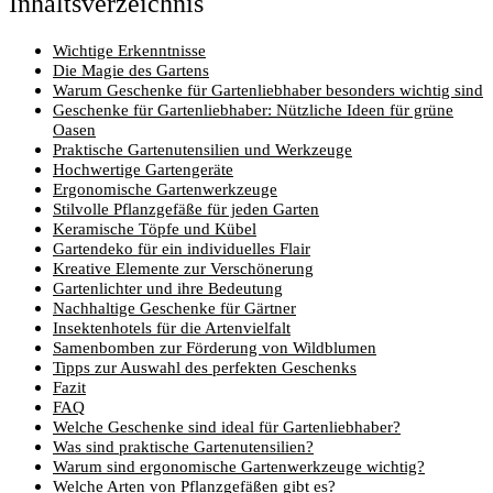
Inhaltsverzeichnis
Wichtige Erkenntnisse
Die Magie des Gartens
Warum Geschenke für Gartenliebhaber besonders wichtig sind
Geschenke für Gartenliebhaber: Nützliche Ideen für grüne
Oasen
Praktische Gartenutensilien und Werkzeuge
Hochwertige Gartengeräte
Ergonomische Gartenwerkzeuge
Stilvolle Pflanzgefäße für jeden Garten
Keramische Töpfe und Kübel
Gartendeko für ein individuelles Flair
Kreative Elemente zur Verschönerung
Gartenlichter und ihre Bedeutung
Nachhaltige Geschenke für Gärtner
Insektenhotels für die Artenvielfalt
Samenbomben zur Förderung von Wildblumen
Tipps zur Auswahl des perfekten Geschenks
Fazit
FAQ
Welche Geschenke sind ideal für Gartenliebhaber?
Was sind praktische Gartenutensilien?
Warum sind ergonomische Gartenwerkzeuge wichtig?
Welche Arten von Pflanzgefäßen gibt es?