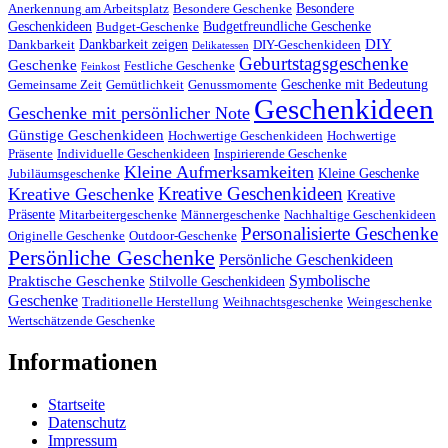
Besondere
Anerkennung am Arbeitsplatz
Besondere Geschenke
Geschenkideen
Budgetfreundliche Geschenke
Budget-Geschenke
DIY
Dankbarkeit zeigen
Dankbarkeit
DIY-Geschenkideen
Delikatessen
Geburtstagsgeschenke
Geschenke
Festliche Geschenke
Feinkost
Geschenke mit Bedeutung
Gemeinsame Zeit
Gemütlichkeit
Genussmomente
Geschenkideen
Geschenke mit persönlicher Note
Günstige Geschenkideen
Hochwertige Geschenkideen
Hochwertige
Präsente
Individuelle Geschenkideen
Inspirierende Geschenke
Kleine Aufmerksamkeiten
Kleine Geschenke
Jubiläumsgeschenke
Kreative Geschenkideen
Kreative Geschenke
Kreative
Präsente
Mitarbeitergeschenke
Männergeschenke
Nachhaltige Geschenkideen
Personalisierte Geschenke
Originelle Geschenke
Outdoor-Geschenke
Persönliche Geschenke
Persönliche Geschenkideen
Symbolische
Praktische Geschenke
Stilvolle Geschenkideen
Geschenke
Traditionelle Herstellung
Weihnachtsgeschenke
Weingeschenke
Wertschätzende Geschenke
Informationen
Startseite
Datenschutz
Impressum