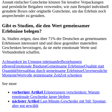
Anstatt einfacher Gutscheine können Sie kreative Verpackungen
und persönliche Beigaben verwenden, wie zum Beispiel individuell
gestaltete Boxes oder originelle Gutscheine, um das Erlebnis noch
ansprechender zu gestalten.
Gibt es Studien, die den Wert gemeinsamer
Erlebnisse belegen?
Ja, Studien zeigen, dass über 71% der Deutschen an gemeinsamen
Erlebnissen interessiert sind und diese gegenüber materiellen
Geschenken bevorzugen, da sie mehr emotionale Werte und
Verbundenheit schaffen.
Achtsamkeit im Umgang miteinander
Beziehungen
pflegen
Emotionale Bindung
Gemeinsame Erlebnisse
Qualität statt
Quantität
Stressabbau durch gemeinsame Erlebnisse
Unvergessliche
Momente
Wertvolle gemeinsame Zeit
Zeit schenken
See more
vorheriger Artikel
Erinnerungen verschenken: Warum
emotionale Geschenke lange bleiben
nächster Artikel
Last-Minute-Geschenke mit Stil: Spontan,
aber gut gewählt