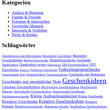
Kategorien
Anlässe & Momente
Familie & Freunde
Feiertage & Jahreszeiten
Geschenke Magazin
Interessen & Vorlieben
Preise & Budget
Schlagwörter
Besondere
Anerkennung am Arbeitsplatz
Besondere Geschenke
Geschenkideen
Budgetfreundliche Geschenke
Budget-Geschenke
DIY
Dankbarkeit zeigen
Dankbarkeit
DIY-Geschenkideen
Delikatessen
Geburtstagsgeschenke
Geschenke
Festliche Geschenke
Feinkost
Geschenke mit Bedeutung
Gemeinsame Zeit
Gemütlichkeit
Genussmomente
Geschenkideen
Geschenke mit persönlicher Note
Günstige Geschenkideen
Hochwertige Geschenkideen
Hochwertige
Präsente
Individuelle Geschenkideen
Inspirierende Geschenke
Kleine Aufmerksamkeiten
Kleine Geschenke
Jubiläumsgeschenke
Kreative Geschenkideen
Kreative Geschenke
Kreative
Präsente
Mitarbeitergeschenke
Männergeschenke
Nachhaltige Geschenkideen