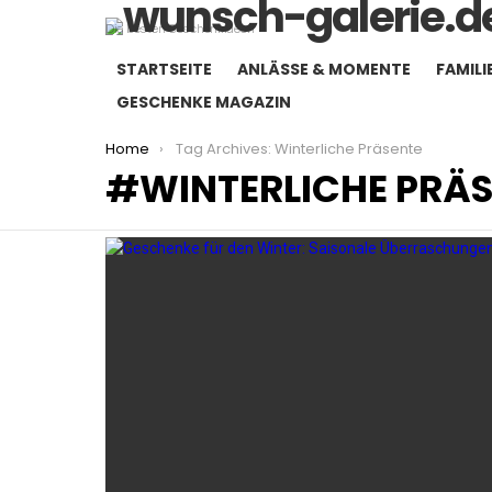
Die besten Geschenkideen
STARTSEITE
ANLÄSSE & MOMENTE
FAMILI
GESCHENKE MAGAZIN
You are here:
Home
Tag Archives: Winterliche Präsente
WINTERLICHE PRÄ
LATEST
STORIES