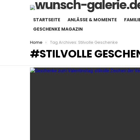
Die besten Geschenkideen
STARTSEITE
ANLÄSSE & MOMENTE
FAMILI
GESCHENKE MAGAZIN
You are here:
Home
Tag Archives: Stilvolle Geschenke
STILVOLLE GESCHE
LATEST
STORIES