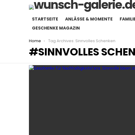
Die besten Geschenkideen
STARTSEITE
ANLÄSSE & MOMENTE
FAMILI
GESCHENKE MAGAZIN
You are here:
Home
Tag Archives: Sinnvolles Schenken
SINNVOLLES SCHE
LATEST
STORIES