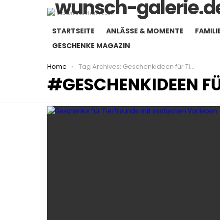
Die besten Geschenkideen
STARTSEITE
ANLÄSSE & MOMENTE
FAMILI
GESCHENKE MAGAZIN
You are here:
Home
Tag Archives: Geschenkideen für Tierliebhaber
GESCHENKIDEEN FÜ
LATEST
STORIES