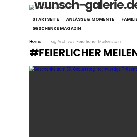
Die besten Geschenkideen
STARTSEITE
ANLÄSSE & MOMENTE
FAMILI
GESCHENKE MAGAZIN
You are here:
Home
Tag Archives: Feierlicher Meilenstein
FEIERLICHER MEILE
LATEST
STORIES